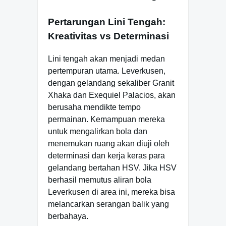
Pertarungan Lini Tengah:
Kreativitas vs Determinasi
Lini tengah akan menjadi medan
pertempuran utama. Leverkusen,
dengan gelandang sekaliber Granit
Xhaka dan Exequiel Palacios, akan
berusaha mendikte tempo
permainan. Kemampuan mereka
untuk mengalirkan bola dan
menemukan ruang akan diuji oleh
determinasi dan kerja keras para
gelandang bertahan HSV. Jika HSV
berhasil memutus aliran bola
Leverkusen di area ini, mereka bisa
melancarkan serangan balik yang
berbahaya.