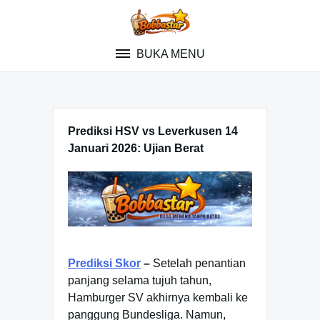
Skip
to
content
BUKA MENU
Prediksi HSV vs Leverkusen 14
Januari 2026: Ujian Berat
Prediksi Skor
–
Setelah penantian
panjang selama tujuh tahun,
Hamburger SV akhirnya kembali ke
panggung Bundesliga. Namun,