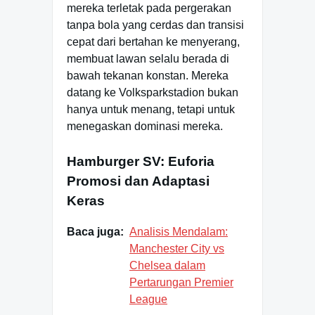
mereka terletak pada pergerakan
tanpa bola yang cerdas dan transisi
cepat dari bertahan ke menyerang,
membuat lawan selalu berada di
bawah tekanan konstan. Mereka
datang ke Volksparkstadion bukan
hanya untuk menang, tetapi untuk
menegaskan dominasi mereka.
Hamburger SV: Euforia
Promosi dan Adaptasi
Keras
Baca juga:
Analisis Mendalam:
Manchester City vs
Chelsea dalam
Pertarungan Premier
League