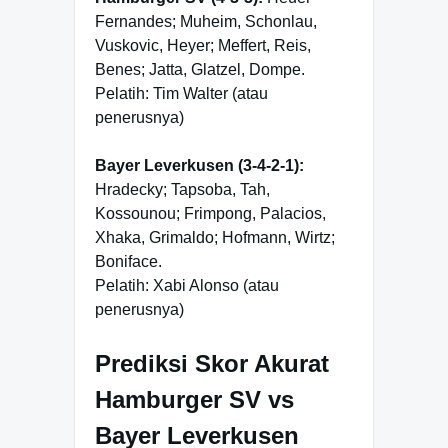
Fernandes; Muheim, Schonlau,
Vuskovic, Heyer; Meffert, Reis,
Benes; Jatta, Glatzel, Dompe.
Pelatih: Tim Walter (atau
penerusnya)
Bayer Leverkusen (3-4-2-1):
Hradecky; Tapsoba, Tah,
Kossounou; Frimpong, Palacios,
Xhaka, Grimaldo; Hofmann, Wirtz;
Boniface.
Pelatih: Xabi Alonso (atau
penerusnya)
Prediksi Skor Akurat
Hamburger SV vs
Bayer Leverkusen