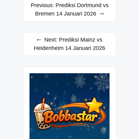
Navigasi
Previous:
Prediksi Dortmund vs
pos
Bremen 14 Januari 2026
Next:
Prediksi Mainz vs
Heidenheim 14 Januari 2026