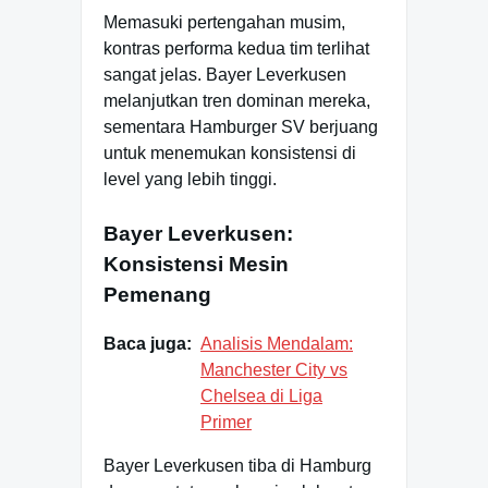
Memasuki pertengahan musim,
kontras performa kedua tim terlihat
sangat jelas. Bayer Leverkusen
melanjutkan tren dominan mereka,
sementara Hamburger SV berjuang
untuk menemukan konsistensi di
level yang lebih tinggi.
Bayer Leverkusen:
Konsistensi Mesin
Pemenang
Baca juga:
Analisis Mendalam:
Manchester City vs
Chelsea di Liga
Primer
Bayer Leverkusen tiba di Hamburg