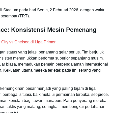
li Stadium pada hari Senin, 2 Februari 2026, dengan waktu
u setempat (TRT).
hce: Konsistensi Mesin Pemenang
City vs Chelsea di Liga Primer
n status yang jelas: penantang gelar serius. Tim berjuluk
onsisten menunjukkan performa superior sepanjang musim.
uar biasa, memadukan pemain berpengalaman internasional
. Kekuatan utama mereka terletak pada lini serang yang
kemungkinan besar menjadi yang paling tajam di liga.
erbagai situasi, baik melalui permainan terbuka, set-piece,
aman konstan bagi lawan manapun. Para penyerang mereka
an taktis yang matang, seringkali membongkar pertahanan
g presisi.