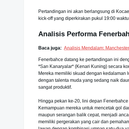
Pertandingan ini akan berlangsung di Kocae
kick-off yang diperkirakan pukul 19:00 wakt
Analisis Performa Fenerba
Baca juga:
Analisis Mendalam: Manchester 
Fenerbahce datang ke pertandingan ini denga
*Sarı Kanaryalar* (Kenari Kuning) secara k
Mereka memiliki skuad dengan kedalaman l
dengan talenta muda yang sedang naik daun
sangat produktif.
Hingga pekan ke-20, lini depan Fenerbahce 
Kemampuan mereka untuk mencetak gol dari b
maupun serangan balik cepat, menjadi anc
memiliki pergerakan yang cair dan pemaham
lawan dengan kombinasi umpan satu-dua yan