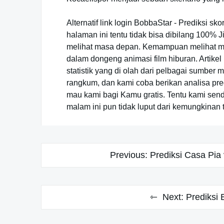
Alternatif link login BobbaStar - Prediksi sk
halaman ini tentu tidak bisa dibilang 100%
melihat masa depan. Kemampuan melihat m
dalam dongeng animasi film hiburan. Artikel 
statistik yang di olah dari pelbagai sumber 
rangkum, dan kami coba berikan analisa predi
mau kami bagi Kamu gratis. Tentu kami sendir
malam ini pun tidak luput dari kemungkinan t
Navigasi
Previous:
Prediksi Casa Pia 
pos
Next:
Prediksi 