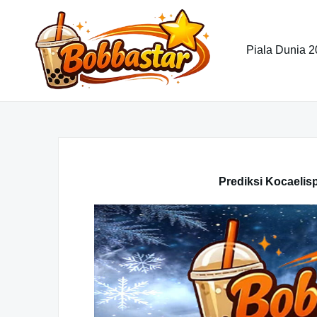
Skip
to
content
Piala Dunia 
Prediksi Kocaelis