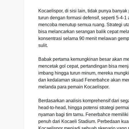
Kocaelispor, di sisi lain, tidak punya bany
turun dengan formasi defensif, seperti 5-4-
mencoba menutup semua ruang. Strategi ut
bisa melancarkan serangan balik cepat me
konsentrasi selama 90 menit melawan gemp
sulit.
Babak pertama kemungkinan besar akan men
mencetak gol cepat, pertandingan bisa men
imbang hingga turun minum, mereka mungkin
dan kedalaman skuad Fenerbahce akan menj
melanda para pemain Kocaelispor.
Berdasarkan analisis komprehensif dari segal
head-to-head, hingga potensi strategi permai
nyaman bagi tim tamu. Fenerbahce memilik
penuh dari Kocaeli Stadium. Perbedaan kua
Kocaelispor menjadi sebuah skenario yang 