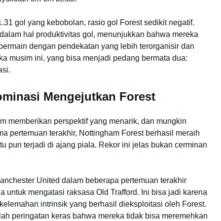
.31 gol yang kebobolan, rasio gol Forest sedikit negatif.
d dalam hal produktivitas gol, menunjukkan bahwa mereka
li bermain dengan pendekatan yang lebih terorganisir dan
eka musim ini, yang bisa menjadi pedang bermata dua:
si.
minasi Mengejutkan Forest
im memberikan perspektif yang menarik, dan mungkin
a pertemuan terakhir, Nottingham Forest berhasil meraih
 pun terjadi di ajang piala. Rekor ini jelas bukan cerminan
chester United dalam beberapa pertemuan terakhir
untuk mengatasi raksasa Old Trafford. Ini bisa jadi karena
 kelemahan intrinsik yang berhasil dieksploitasi oleh Forest.
dalah peringatan keras bahwa mereka tidak bisa meremehkan