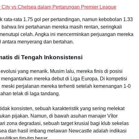
 City vs Chelsea dalam Pertarungan Premier League
k rata-rata 1.75 gol per pertandingan, namun kebobolan 1.33
n bahwa lini pertahanan mereka masih rentan, seringkali
menutupi celah. Angka ini mencerminkan perjuangan mereka
 antara menyerang dan bertahan.
atis di Tengah Inkonsistensi
evolusi yang menarik. Musim lalu, mereka finis di posisi
 mengantarkan mereka debut di Liga Europa. Di kompetisi
, meski perjalanan mereka terhenti setelah kemenangan 1-0
lahan telak di laga tandang.
idak konsisten, sebuah karakteristik yang sering melekat
ukan pijakan. Namun, di bawah asuhan manajer Vítor
i zona degradasi, sebuah target krusial bagi klub sekelas
ea dan hasil imbang melawan Newcastle adalah indikasi
ulitkan tim-tim besar.