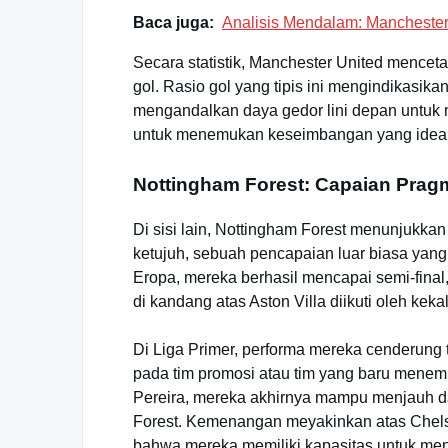
Baca juga:
Analisis Mendalam: Manchester
Secara statistik, Manchester United menceta
gol. Rasio gol yang tipis ini mengindikasika
mengandalkan daya gedor lini depan untuk 
untuk menemukan keseimbangan yang ideal
Nottingham Forest: Capaian Pragm
Di sisi lain, Nottingham Forest menunjukkan 
ketujuh, sebuah pencapaian luar biasa yang
Eropa, mereka berhasil mencapai semi-final
di kandang atas Aston Villa diikuti oleh keka
Di Liga Primer, performa mereka cenderung t
pada tim promosi atau tim yang baru menem
Pereira, mereka akhirnya mampu menjauh dar
Forest. Kemenangan meyakinkan atas Chels
bahwa mereka memiliki kapasitas untuk meny