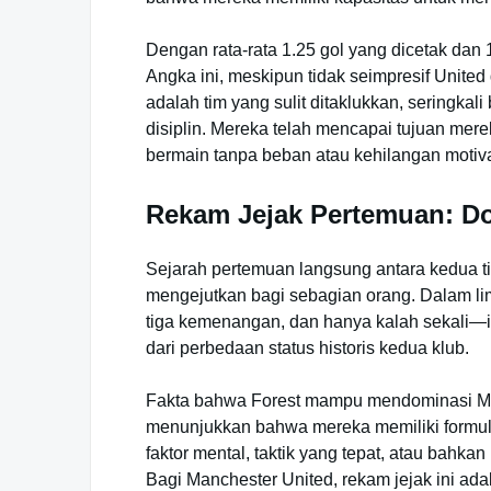
Dengan rata-rata 1.25 gol yang dicetak dan 1
Angka ini, meskipun tidak seimpresif Unite
adalah tim yang sulit ditaklukkan, seringka
disiplin. Mereka telah mencapai tujuan mer
bermain tanpa beban atau kehilangan motiva
Rekam Jejak Pertemuan: Do
Sejarah pertemuan langsung antara kedua t
mengejutkan bagi sebagian orang. Dalam lim
tiga kemenangan, dan hanya kalah sekali—itu
dari perbedaan status historis kedua klub.
Fakta bahwa Forest mampu mendominasi Man
menunjukkan bahwa mereka memiliki formula 
faktor mental, taktik yang tepat, atau bahkan
Bagi Manchester United, rekam jejak ini a