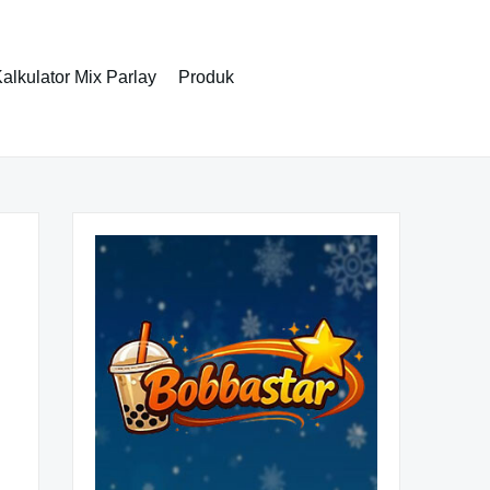
alkulator Mix Parlay
Produk