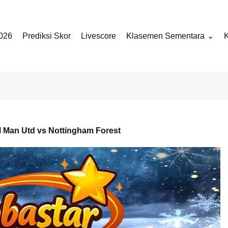
2026
Prediksi Skor
Livescore
Klasemen Sementara
K
l Man Utd vs Nottingham Forest