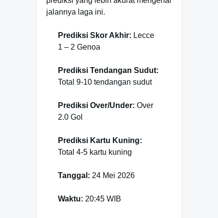
prediksi yang lebih akurat mengenai
jalannya laga ini.
Prediksi Skor Akhir:
Lecce
1 – 2 Genoa
Prediksi Tendangan Sudut:
Total 9-10 tendangan sudut
Prediksi Over/Under:
Over
2.0 Gol
Prediksi Kartu Kuning:
Total 4-5 kartu kuning
Tanggal:
24 Mei 2026
Waktu:
20:45 WIB