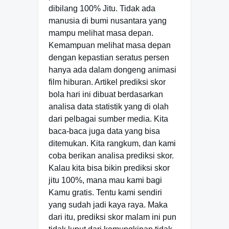
dibilang 100% Jitu. Tidak ada
manusia di bumi nusantara yang
mampu melihat masa depan.
Kemampuan melihat masa depan
dengan kepastian seratus persen
hanya ada dalam dongeng animasi
film hiburan. Artikel prediksi skor
bola hari ini dibuat berdasarkan
analisa data statistik yang di olah
dari pelbagai sumber media. Kita
baca-baca juga data yang bisa
ditemukan. Kita rangkum, dan kami
coba berikan analisa prediksi skor.
Kalau kita bisa bikin prediksi skor
jitu 100%, mana mau kami bagi
Kamu gratis. Tentu kami sendiri
yang sudah jadi kaya raya. Maka
dari itu, prediksi skor malam ini pun