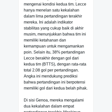
mengenai kondisi kedua tim. Lecce
hanya menelan satu kekalahan
dalam lima pertandingan terakhir
mereka. Ini adalah indikator
stabilitas yang cukup baik di akhir
musim, menunjukkan bahwa tim ini
memiliki ketahanan dan
kemampuan untuk mengamankan
poin. Selain itu, 38% pertandingan
Lecce berakhir dengan gol dari
kedua tim (BTTS), dengan rata-rata
total 2.08 gol per pertandingan.
Angka ini mendukung prediksi
bahwa pertandingan ini berpotensi
memiliki gol dari kedua belah pihak.
Di sisi Genoa, mereka mengalami
dua kekalahan dalam empat