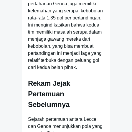
pertahanan Genoa juga memiliki
kelemahan yang serupa, kebobolan
rata-rata 1.35 gol per pertandingan.
Ini mengindikasikan bahwa kedua
tim memiliki masalah serupa dalam
menjaga gawang mereka dari
kebobolan, yang bisa membuat
pertandingan ini menjadi laga yang
relatif terbuka dengan peluang gol
dari kedua belah pihak.
Rekam Jejak
Pertemuan
Sebelumnya
Sejarah pertemuan antara Lecce
dan Genoa menunjukkan pola yang