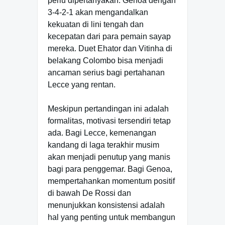
perlu dipertanyakan. Genoa dengan
3-4-2-1 akan mengandalkan
kekuatan di lini tengah dan
kecepatan dari para pemain sayap
mereka. Duet Ehator dan Vitinha di
belakang Colombo bisa menjadi
ancaman serius bagi pertahanan
Lecce yang rentan.
Meskipun pertandingan ini adalah
formalitas, motivasi tersendiri tetap
ada. Bagi Lecce, kemenangan
kandang di laga terakhir musim
akan menjadi penutup yang manis
bagi para penggemar. Bagi Genoa,
mempertahankan momentum positif
di bawah De Rossi dan
menunjukkan konsistensi adalah
hal yang penting untuk membangun