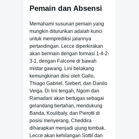
Pemain dan Absensi
Memahami susunan pemain yang
mungkin diturunkan adalah kunci
untuk memprediksi jalannya
pertandingan. Lecce diperkirakan
akan bermain dengan formasi 1-4-2-
3-1, dengan Falcone di bawah
mistar gawang. Lini belakang
kemungkinan diisi oleh Gallo,
Thiago Gabriel, Siebert, dan Danilo
Veiga. Di lini tengah, Ngom dan
Ramadani akan bertugas sebagai
gelandang bertahan, mendukung
Banda, Koulibaly, dan Pierotti di
posisi menyerang. Cheddira
diharapkan menjadi ujung tombak.
Lecce akan kehilangan Sottil dan