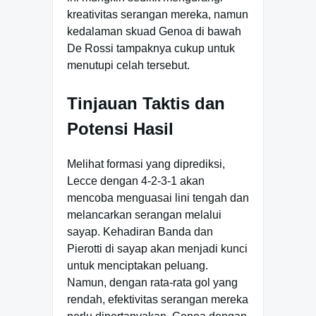
kreativitas serangan mereka, namun
kedalaman skuad Genoa di bawah
De Rossi tampaknya cukup untuk
menutupi celah tersebut.
Tinjauan Taktis dan
Potensi Hasil
Melihat formasi yang diprediksi,
Lecce dengan 4-2-3-1 akan
mencoba menguasai lini tengah dan
melancarkan serangan melalui
sayap. Kehadiran Banda dan
Pierotti di sayap akan menjadi kunci
untuk menciptakan peluang.
Namun, dengan rata-rata gol yang
rendah, efektivitas serangan mereka