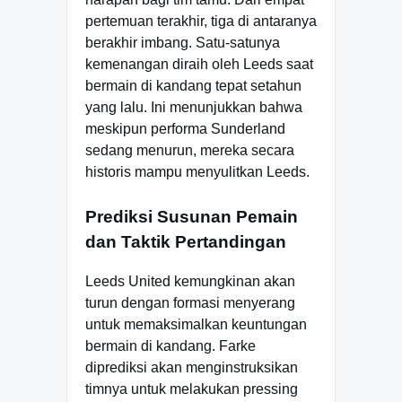
pertemuan terakhir, tiga di antaranya
berakhir imbang. Satu-satunya
kemenangan diraih oleh Leeds saat
bermain di kandang tepat setahun
yang lalu. Ini menunjukkan bahwa
meskipun performa Sunderland
sedang menurun, mereka secara
historis mampu menyulitkan Leeds.
Prediksi Susunan Pemain
dan Taktik Pertandingan
Leeds United kemungkinan akan
turun dengan formasi menyerang
untuk memaksimalkan keuntungan
bermain di kandang. Farke
diprediksi akan menginstruksikan
timnya untuk melakukan pressing