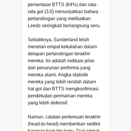
persentase BTTS (64%) dan rata-
rata gol (3.0) menunjukkan bahwa
pertandingan yang melibatkan
Leeds seringkali berlangsung seru.
Sebaliknya, Sunderland telah
menelan empat kekalahan dalam
delapan pertandingan terakhir
mereka. Ini adalah indikasi jelas
dari penurunan performa yang
mereka alami. Angka statistik
mereka yang lebih rendah dalam
hal gol dan BTTS mengkonfirmasi
pendekatan permainan mereka
yang lebih defensif.
Namun, catatan pertemuan terakhir
(head-to-head) memberikan sedikit
harapan bagi tim tamu. Dari empat