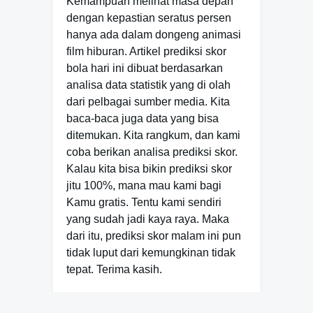
Kemampuan melihat masa depan
dengan kepastian seratus persen
hanya ada dalam dongeng animasi
film hiburan. Artikel prediksi skor
bola hari ini dibuat berdasarkan
analisa data statistik yang di olah
dari pelbagai sumber media. Kita
baca-baca juga data yang bisa
ditemukan. Kita rangkum, dan kami
coba berikan analisa prediksi skor.
Kalau kita bisa bikin prediksi skor
jitu 100%, mana mau kami bagi
Kamu gratis. Tentu kami sendiri
yang sudah jadi kaya raya. Maka
dari itu, prediksi skor malam ini pun
tidak luput dari kemungkinan tidak
tepat. Terima kasih.