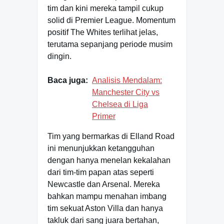
tim dan kini mereka tampil cukup
solid di Premier League. Momentum
positif The Whites terlihat jelas,
terutama sepanjang periode musim
dingin.
Baca juga:
Analisis Mendalam:
Manchester City vs
Chelsea di Liga
Primer
Tim yang bermarkas di Elland Road
ini menunjukkan ketangguhan
dengan hanya menelan kekalahan
dari tim-tim papan atas seperti
Newcastle dan Arsenal. Mereka
bahkan mampu menahan imbang
tim sekuat Aston Villa dan hanya
takluk dari sang juara bertahan,