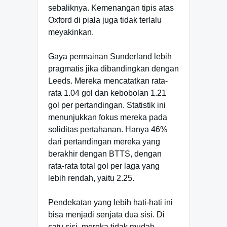
sebaliknya. Kemenangan tipis atas
Oxford di piala juga tidak terlalu
meyakinkan.
Gaya permainan Sunderland lebih
pragmatis jika dibandingkan dengan
Leeds. Mereka mencatatkan rata-
rata 1.04 gol dan kebobolan 1.21
gol per pertandingan. Statistik ini
menunjukkan fokus mereka pada
soliditas pertahanan. Hanya 46%
dari pertandingan mereka yang
berakhir dengan BTTS, dengan
rata-rata total gol per laga yang
lebih rendah, yaitu 2.25.
Pendekatan yang lebih hati-hati ini
bisa menjadi senjata dua sisi. Di
satu sisi, mereka tidak mudah