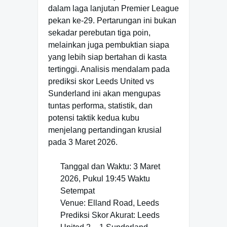
dalam laga lanjutan Premier League
pekan ke-29. Pertarungan ini bukan
sekadar perebutan tiga poin,
melainkan juga pembuktian siapa
yang lebih siap bertahan di kasta
tertinggi. Analisis mendalam pada
prediksi skor Leeds United vs
Sunderland ini akan mengupas
tuntas performa, statistik, dan
potensi taktik kedua kubu
menjelang pertandingan krusial
pada 3 Maret 2026.
Tanggal dan Waktu: 3 Maret
2026, Pukul 19:45 Waktu
Setempat
Venue: Elland Road, Leeds
Prediksi Skor Akurat: Leeds