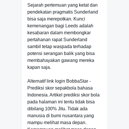
Sejarah pertemuan yang ketat dan
pendekatan pragmatis Sunderland
bisa saja merepotkan. Kunci
kemenangan bagi Leeds adalah
kesabaran dalam membongkar
pertahanan rapat Sunderland
sambil tetap waspada terhadap
potensi serangan balik yang bisa
membahayakan gawang mereka
kapan saja.
Alternatif link login BobbaStar -
Prediksi skor sepakbola bahasa
Indonesia. Artikel prediksi skor bola
pada halaman ini tentu tidak bisa
dibilang 100% Jitu. Tidak ada
manusia di bumi nusantara yang
mampu melihat masa depan.