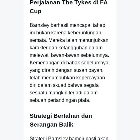
Perjalanan The Tykes di FA
Cup
Barnsley berhasil mencapai tahap
ini bukan karena keberuntungan
semata. Mereka telah menunjukkan
karakter dan ketangguhan dalam
melewati lawan-lawan sebelumnya.
Kemenangan di babak sebelumnya,
yang diraih dengan susah payah,
telah menumbuhkan kepercayaan
diri dalam skuad bahwa segala
sesuatu mungkin terjadi dalam
sebuah pertandingan piala.
Strategi Bertahan dan
Serangan Balik
Strategi Barnsley hampir pasti akan