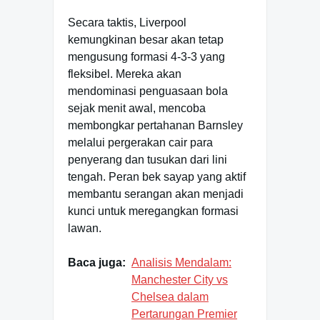
Secara taktis, Liverpool
kemungkinan besar akan tetap
mengusung formasi 4-3-3 yang
fleksibel. Mereka akan
mendominasi penguasaan bola
sejak menit awal, mencoba
membongkar pertahanan Barnsley
melalui pergerakan cair para
penyerang dan tusukan dari lini
tengah. Peran bek sayap yang aktif
membantu serangan akan menjadi
kunci untuk meregangkan formasi
lawan.
Baca juga:
Analisis Mendalam:
Manchester City vs
Chelsea dalam
Pertarungan Premier