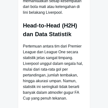
memanfaatkan setiap kesempatan
dari bola mati atau kelengahan di
lini belakang Liverpool.
Head-to-Head (H2H)
dan Data Statistik
Pertemuan antara tim dari Premier
League dan League One secara
statistik jelas sangat timpang.
Liverpool unggul dalam segala hal,
mulai dari rata-rata gol per
pertandingan, jumlah tembakan,
hingga akurasi umpan. Namun,
statistik ini seringkali tidak berarti
banyak dalam atmosfer gugur FA
Cup yang penuh tekanan.