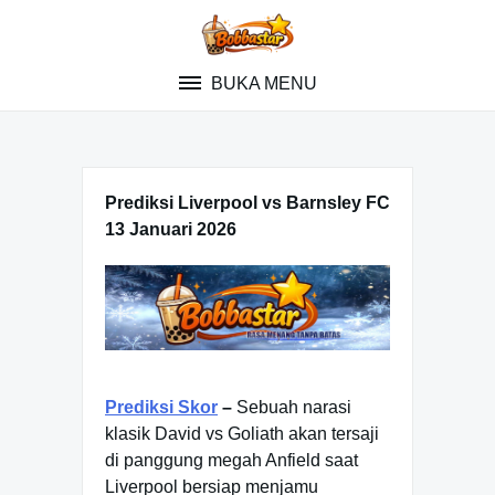
Skip
to
content
BUKA MENU
Prediksi Liverpool vs Barnsley FC
13 Januari 2026
Prediksi Skor
–
Sebuah narasi
klasik David vs Goliath akan tersaji
di panggung megah Anfield saat
Liverpool bersiap menjamu