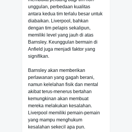
unggulan, perbedaan kualitas
antara kedua tim terlalu besar untuk
diabaikan. Liverpool, bahkan
dengan tim pelapis sekalipun,
memiliki level yang jauh di atas
Barnsley. Keunggulan bermain di
Anfield juga menjadi faktor yang
signifikan.
Barnsley akan memberikan
perlawanan yang gagah berani,
namun kelelahan fisik dan mental
akibat terus-menerus bertahan
kemungkinan akan membuat
mereka melakukan kesalahan.
Liverpool memiliki pemain-pemain
yang mampu menghukum
kesalahan sekecil apa pun.