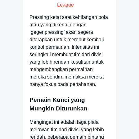
League
Pressing ketat saat kehilangan bola
atau yang dikenal dengan
‘gegenpressing’ akan segera
diterapkan untuk merebut kembali
kontrol permainan. Intensitas ini
seringkali membuat tim dari divisi
yang lebih rendah kesulitan untuk
mengembangkan permainan
mereka sendiri, memaksa mereka
hanya fokus pada pertahanan.
Pemain Kunci yang
Mungkin Diturunkan
Mengingat ini adalah laga piala
melawan tim dari divisi yang lebih
rendah, beberapa pemain bintang