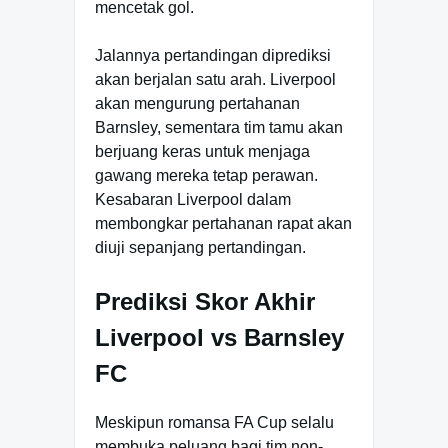
mencetak gol.
Jalannya pertandingan diprediksi
akan berjalan satu arah. Liverpool
akan mengurung pertahanan
Barnsley, sementara tim tamu akan
berjuang keras untuk menjaga
gawang mereka tetap perawan.
Kesabaran Liverpool dalam
membongkar pertahanan rapat akan
diuji sepanjang pertandingan.
Prediksi Skor Akhir
Liverpool vs Barnsley
FC
Meskipun romansa FA Cup selalu
membuka peluang bagi tim non-