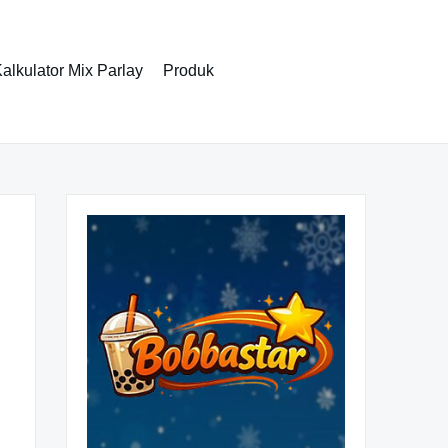
alkulator Mix Parlay
Produk