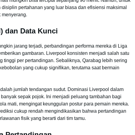
mas mungkin bisa tercipta sepanjang 90 menit. Namun, untuk
isiplin pertahanan yang luar biasa dan efisiensi maksimal
k menyerang.
H) dan Data Kunci
ngkin jarang terjadi, perbandingan performa mereka di Liga
berikan gambaran. Liverpool konsisten menjadi salah satu
ang tinggi per pertandingan. Sebaliknya, Qarabag lebih sering
 kebobolan yang cukup signifikan, terutama saat bermain
 adalah jumlah tendangan sudut. Dominasi Liverpool dalam
banyak sepak pojok. Ini menjadi peluang tambahan bagi
bola mati, mengingat keunggulan postur para pemain mereka.
prediksi cukup rendah mengindikasikan bahwa pertandingan
awanan fisik yang berarti dari tim tamu.
ya Pertandingan