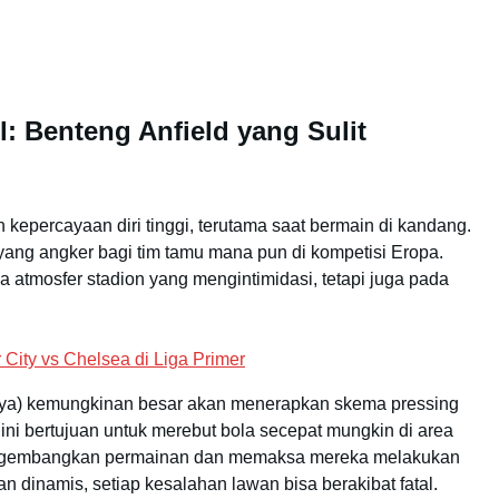
l: Benteng Anfield yang Sulit
kepercayaan diri tinggi, terutama saat bermain di kandang.
 yang angker bagi tim tamu mana pun di kompetisi Eropa.
a atmosfer stadion yang mengintimidasi, tetapi juga pada
City vs Chelsea di Liga Primer
nya) kemungkinan besar akan menerapkan skema pressing
ini bertujuan untuk merebut bola secepat mungkin di area
ngembangkan permainan dan memaksa mereka melakukan
n dinamis, setiap kesalahan lawan bisa berakibat fatal.