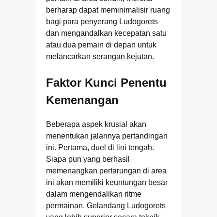
berharap dapat meminimalisir ruang
bagi para penyerang Ludogorets
dan mengandalkan kecepatan satu
atau dua pemain di depan untuk
melancarkan serangan kejutan.
Faktor Kunci Penentu
Kemenangan
Beberapa aspek krusial akan
menentukan jalannya pertandingan
ini. Pertama, duel di lini tengah.
Siapa pun yang berhasil
memenangkan pertarungan di area
ini akan memiliki keuntungan besar
dalam mengendalikan ritme
permainan. Gelandang Ludogorets