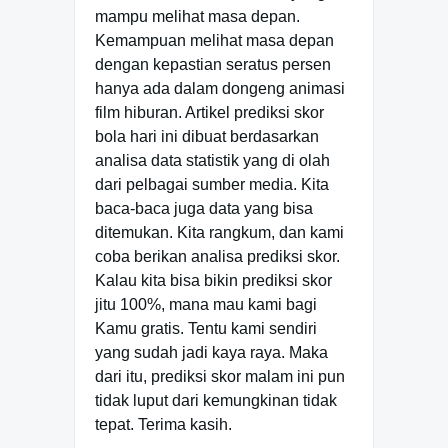
mampu melihat masa depan.
Kemampuan melihat masa depan
dengan kepastian seratus persen
hanya ada dalam dongeng animasi
film hiburan. Artikel prediksi skor
bola hari ini dibuat berdasarkan
analisa data statistik yang di olah
dari pelbagai sumber media. Kita
baca-baca juga data yang bisa
ditemukan. Kita rangkum, dan kami
coba berikan analisa prediksi skor.
Kalau kita bisa bikin prediksi skor
jitu 100%, mana mau kami bagi
Kamu gratis. Tentu kami sendiri
yang sudah jadi kaya raya. Maka
dari itu, prediksi skor malam ini pun
tidak luput dari kemungkinan tidak
tepat. Terima kasih.