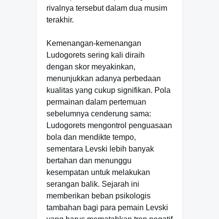
rivalnya tersebut dalam dua musim
terakhir.
Kemenangan-kemenangan
Ludogorets sering kali diraih
dengan skor meyakinkan,
menunjukkan adanya perbedaan
kualitas yang cukup signifikan. Pola
permainan dalam pertemuan
sebelumnya cenderung sama:
Ludogorets mengontrol penguasaan
bola dan mendikte tempo,
sementara Levski lebih banyak
bertahan dan menunggu
kesempatan untuk melakukan
serangan balik. Sejarah ini
memberikan beban psikologis
tambahan bagi para pemain Levski