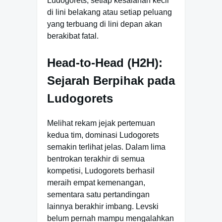
Ludogorets, setiap kesalahan kecil
di lini belakang atau setiap peluang
yang terbuang di lini depan akan
berakibat fatal.
Head-to-Head (H2H):
Sejarah Berpihak pada
Ludogorets
Melihat rekam jejak pertemuan
kedua tim, dominasi Ludogorets
semakin terlihat jelas. Dalam lima
bentrokan terakhir di semua
kompetisi, Ludogorets berhasil
meraih empat kemenangan,
sementara satu pertandingan
lainnya berakhir imbang. Levski
belum pernah mampu mengalahkan