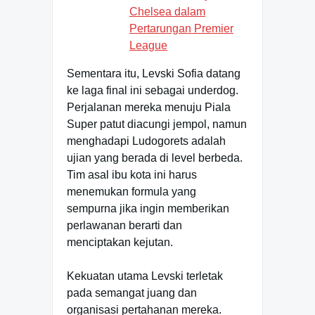
Chelsea dalam
Pertarungan Premier
League
Sementara itu, Levski Sofia datang
ke laga final ini sebagai underdog.
Perjalanan mereka menuju Piala
Super patut diacungi jempol, namun
menghadapi Ludogorets adalah
ujian yang berada di level berbeda.
Tim asal ibu kota ini harus
menemukan formula yang
sempurna jika ingin memberikan
perlawanan berarti dan
menciptakan kejutan.
Kekuatan utama Levski terletak
pada semangat juang dan
organisasi pertahanan mereka.