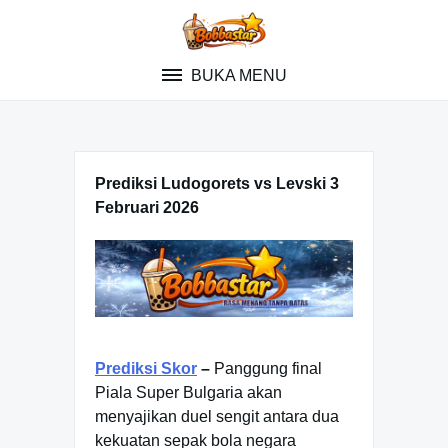
Skip
to
content
BUKA MENU
Prediksi Ludogorets vs Levski 3
Februari 2026
Prediksi Skor
–
Panggung final
Piala Super Bulgaria akan
menyajikan duel sengit antara dua
kekuatan sepak bola negara