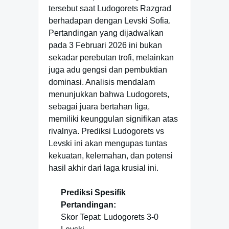
tersebut saat Ludogorets Razgrad
berhadapan dengan Levski Sofia.
Pertandingan yang dijadwalkan
pada 3 Februari 2026 ini bukan
sekadar perebutan trofi, melainkan
juga adu gengsi dan pembuktian
dominasi. Analisis mendalam
menunjukkan bahwa Ludogorets,
sebagai juara bertahan liga,
memiliki keunggulan signifikan atas
rivalnya. Prediksi Ludogorets vs
Levski ini akan mengupas tuntas
kekuatan, kelemahan, dan potensi
hasil akhir dari laga krusial ini.
Prediksi Spesifik
Pertandingan:
Skor Tepat: Ludogorets 3-0