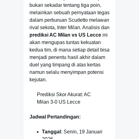
bukan sekadar tentang tiga poin,
melainkan sebuah pernyataan tegas
dalam perburuan Scudetto melawan
rival sekota, Inter Milan. Analisis dan
prediksi AC Milan vs US Lecce
ini
akan mengupas tuntas kekuatan
kedua tim, di mana setiap detail bisa
menjadi penentu hasil akhir dalam
duel yang timpang di atas kertas
namun selalu menyimpan potensi
kejutan.
Prediksi Skor Akurat: AC
Milan 3-0 US Lecce
Jadwal Pertandingan:
Tanggal:
Senin, 19 Januari