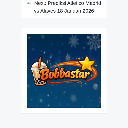
Next:
Prediksi Atletico Madrid
vs Alaves 18 Januari 2026