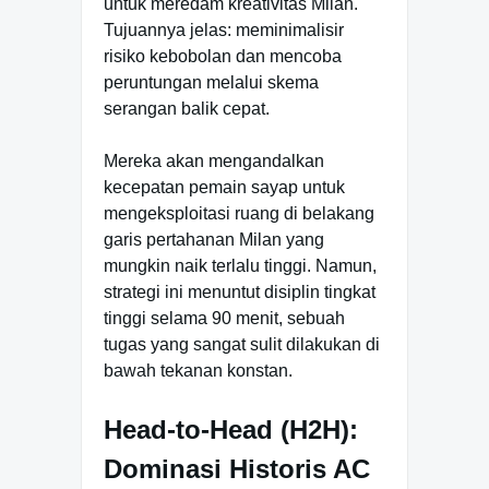
untuk meredam kreativitas Milan.
Tujuannya jelas: meminimalisir
risiko kebobolan dan mencoba
peruntungan melalui skema
serangan balik cepat.
Mereka akan mengandalkan
kecepatan pemain sayap untuk
mengeksploitasi ruang di belakang
garis pertahanan Milan yang
mungkin naik terlalu tinggi. Namun,
strategi ini menuntut disiplin tingkat
tinggi selama 90 menit, sebuah
tugas yang sangat sulit dilakukan di
bawah tekanan konstan.
Head-to-Head (H2H):
Dominasi Historis AC