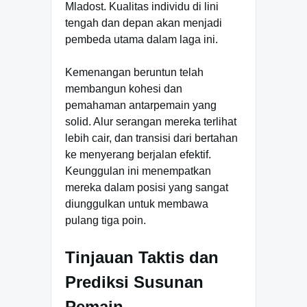
Mladost. Kualitas individu di lini
tengah dan depan akan menjadi
pembeda utama dalam laga ini.
Kemenangan beruntun telah
membangun kohesi dan
pemahaman antarpemain yang
solid. Alur serangan mereka terlihat
lebih cair, dan transisi dari bertahan
ke menyerang berjalan efektif.
Keunggulan ini menempatkan
mereka dalam posisi yang sangat
diunggulkan untuk membawa
pulang tiga poin.
Tinjauan Taktis dan
Prediksi Susunan
Pemain