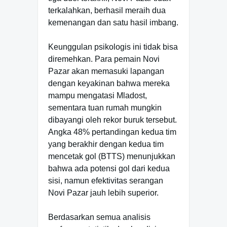
terkalahkan, berhasil meraih dua
kemenangan dan satu hasil imbang.
Keunggulan psikologis ini tidak bisa
diremehkan. Para pemain Novi
Pazar akan memasuki lapangan
dengan keyakinan bahwa mereka
mampu mengatasi Mladost,
sementara tuan rumah mungkin
dibayangi oleh rekor buruk tersebut.
Angka 48% pertandingan kedua tim
yang berakhir dengan kedua tim
mencetak gol (BTTS) menunjukkan
bahwa ada potensi gol dari kedua
sisi, namun efektivitas serangan
Novi Pazar jauh lebih superior.
Berdasarkan semua analisis