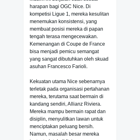
harapan bagi OGC Nice. Di
kompetisi Ligue 1, mereka kesulitan
menemukan konsistensi, yang
membuat posisi mereka di papan
tengah terasa mengecewakan.
Kemenangan di Coupe de France
bisa menjadi pemicu semangat
yang sangat dibutuhkan oleh skuad
asuhan Francesco Farioli.
Kekuatan utama Nice sebenarnya
terletak pada organisasi pertahanan
mereka, terutama saat bermain di
kandang sendiri, Allianz Riviera.
Mereka mampu bermain rapat dan
disiplin, menyulitkan lawan untuk
menciptakan peluang bersih.
Namun, masalah besar mereka