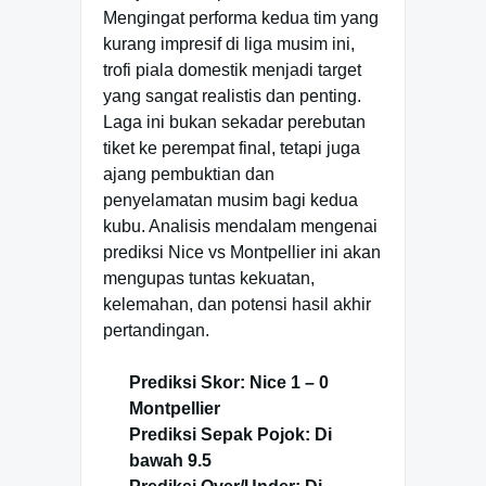
Mengingat performa kedua tim yang
kurang impresif di liga musim ini,
trofi piala domestik menjadi target
yang sangat realistis dan penting.
Laga ini bukan sekadar perebutan
tiket ke perempat final, tetapi juga
ajang pembuktian dan
penyelamatan musim bagi kedua
kubu. Analisis mendalam mengenai
prediksi Nice vs Montpellier ini akan
mengupas tuntas kekuatan,
kelemahan, dan potensi hasil akhir
pertandingan.
Prediksi Skor: Nice 1 – 0
Montpellier
Prediksi Sepak Pojok: Di
bawah 9.5