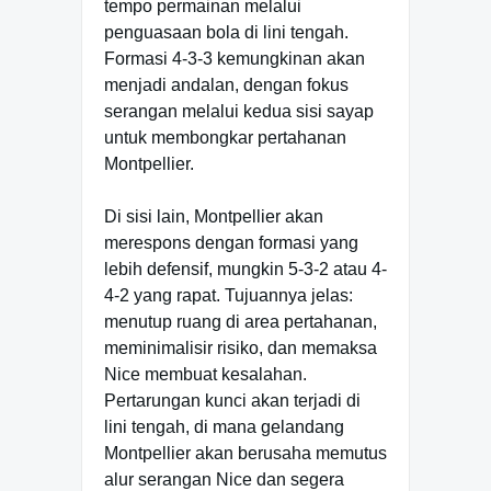
tempo permainan melalui
penguasaan bola di lini tengah.
Formasi 4-3-3 kemungkinan akan
menjadi andalan, dengan fokus
serangan melalui kedua sisi sayap
untuk membongkar pertahanan
Montpellier.
Di sisi lain, Montpellier akan
merespons dengan formasi yang
lebih defensif, mungkin 5-3-2 atau 4-
4-2 yang rapat. Tujuannya jelas:
menutup ruang di area pertahanan,
meminimalisir risiko, dan memaksa
Nice membuat kesalahan.
Pertarungan kunci akan terjadi di
lini tengah, di mana gelandang
Montpellier akan berusaha memutus
alur serangan Nice dan segera