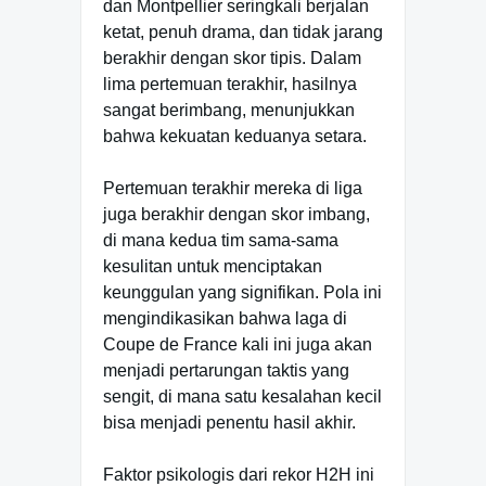
dan Montpellier seringkali berjalan
ketat, penuh drama, dan tidak jarang
berakhir dengan skor tipis. Dalam
lima pertemuan terakhir, hasilnya
sangat berimbang, menunjukkan
bahwa kekuatan keduanya setara.
Pertemuan terakhir mereka di liga
juga berakhir dengan skor imbang,
di mana kedua tim sama-sama
kesulitan untuk menciptakan
keunggulan yang signifikan. Pola ini
mengindikasikan bahwa laga di
Coupe de France kali ini juga akan
menjadi pertarungan taktis yang
sengit, di mana satu kesalahan kecil
bisa menjadi penentu hasil akhir.
Faktor psikologis dari rekor H2H ini