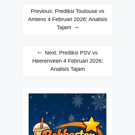
Navigasi
Previous:
Prediksi Toulouse vs
pos
Amiens 4 Februari 2026: Analisis
Tajam
Next:
Prediksi PSV vs
Heerenveen 4 Februari 2026:
Analisis Tajam