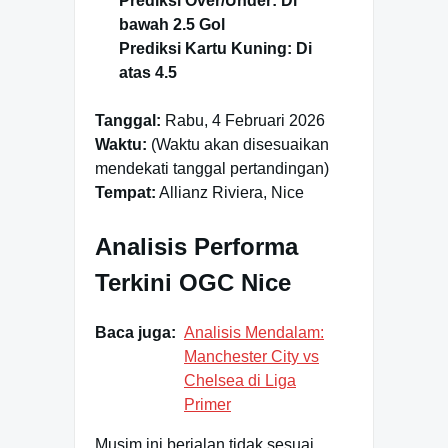
Prediksi Over/Under: Di
bawah 2.5 Gol
Prediksi Kartu Kuning: Di
atas 4.5
Tanggal:
Rabu, 4 Februari 2026
Waktu:
(Waktu akan disesuaikan
mendekati tanggal pertandingan)
Tempat:
Allianz Riviera, Nice
Analisis Performa
Terkini OGC Nice
Baca juga:
Analisis Mendalam:
Manchester City vs
Chelsea di Liga
Primer
Musim ini berjalan tidak sesuai