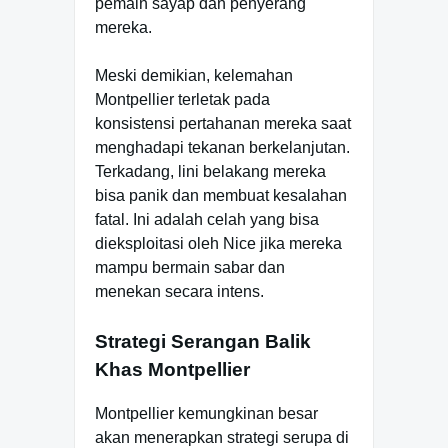
pemain sayap dan penyerang
mereka.
Meski demikian, kelemahan
Montpellier terletak pada
konsistensi pertahanan mereka saat
menghadapi tekanan berkelanjutan.
Terkadang, lini belakang mereka
bisa panik dan membuat kesalahan
fatal. Ini adalah celah yang bisa
dieksploitasi oleh Nice jika mereka
mampu bermain sabar dan
menekan secara intens.
Strategi Serangan Balik
Khas Montpellier
Montpellier kemungkinan besar
akan menerapkan strategi serupa di