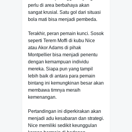
perlu di area berbahaya akan
sangat krusial. Satu gol dari situasi
bola mati bisa menjadi pembeda.
Terakhir, peran pemain kunci. Sosok
seperti Terem Moffi di kubu Nice
atau Akor Adams di pihak
Montpellier bisa menjadi penentu
dengan kemampuan individu
mereka. Siapa pun yang tampil
lebih baik di antara para pemain
bintang ini kemungkinan besar akan
membawa timnya meraih
kemenangan.
Pertandingan ini diperkirakan akan
menjadi adu kesabaran dan strategi.
Nice memiliki sedikit keunggulan