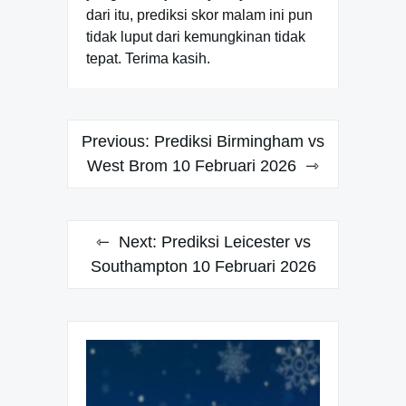
dari itu, prediksi skor malam ini pun
tidak luput dari kemungkinan tidak
tepat. Terima kasih.
Navigasi
Previous:
Prediksi Birmingham vs
pos
West Brom 10 Februari 2026
Next:
Prediksi Leicester vs
Southampton 10 Februari 2026