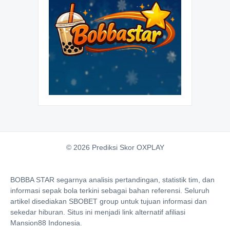
© 2026 Prediksi Skor OXPLAY
BOBBA STAR segarnya analisis pertandingan, statistik tim, dan
informasi sepak bola terkini sebagai bahan referensi. Seluruh
artikel disediakan SBOBET group untuk tujuan informasi dan
sekedar hiburan. Situs ini menjadi link alternatif afiliasi
Mansion88 Indonesia.