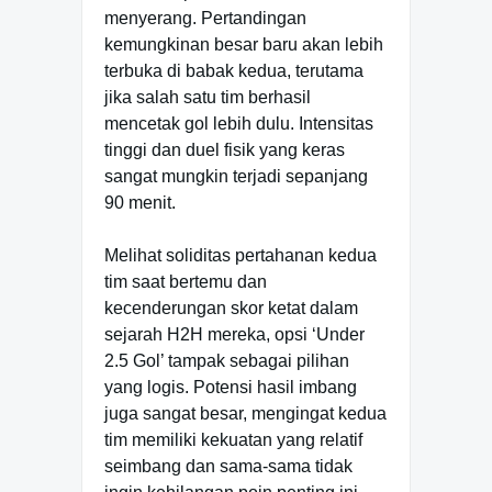
menyerang. Pertandingan
kemungkinan besar baru akan lebih
terbuka di babak kedua, terutama
jika salah satu tim berhasil
mencetak gol lebih dulu. Intensitas
tinggi dan duel fisik yang keras
sangat mungkin terjadi sepanjang
90 menit.
Melihat soliditas pertahanan kedua
tim saat bertemu dan
kecenderungan skor ketat dalam
sejarah H2H mereka, opsi ‘Under
2.5 Gol’ tampak sebagai pilihan
yang logis. Potensi hasil imbang
juga sangat besar, mengingat kedua
tim memiliki kekuatan yang relatif
seimbang dan sama-sama tidak