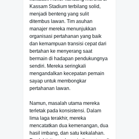
Kassam Stadium terbilang solid,
menjadi benteng yang sulit
ditembus lawan. Tim asuhan
manajer mereka menunjukkan
organisasi pertahanan yang baik
dan kemampuan transisi cepat dari
bertahan ke menyerang saat
bermain di hadapan pendukungnya
sendiri. Mereka seringkali
mengandalkan kecepatan pemain
sayap untuk membongkar
pertahanan lawan.
Namun, masalah utama mereka
terletak pada konsistensi. Dalam
lima laga terakhir, mereka
mencatatkan dua kemenangan, dua
hasil imbang, dan satu kekalahan.