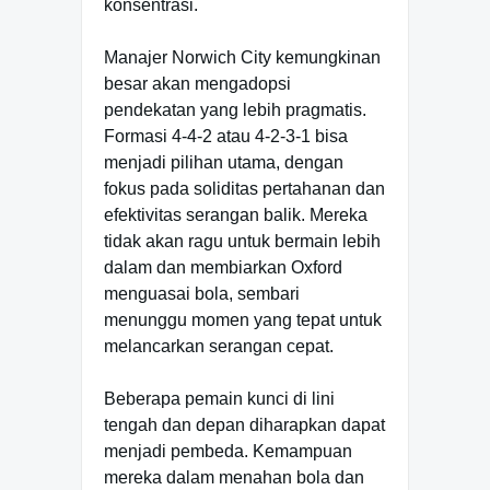
konsentrasi.
Manajer Norwich City kemungkinan
besar akan mengadopsi
pendekatan yang lebih pragmatis.
Formasi 4-4-2 atau 4-2-3-1 bisa
menjadi pilihan utama, dengan
fokus pada soliditas pertahanan dan
efektivitas serangan balik. Mereka
tidak akan ragu untuk bermain lebih
dalam dan membiarkan Oxford
menguasai bola, sembari
menunggu momen yang tepat untuk
melancarkan serangan cepat.
Beberapa pemain kunci di lini
tengah dan depan diharapkan dapat
menjadi pembeda. Kemampuan
mereka dalam menahan bola dan