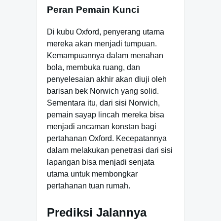
Peran Pemain Kunci
Di kubu Oxford, penyerang utama
mereka akan menjadi tumpuan.
Kemampuannya dalam menahan
bola, membuka ruang, dan
penyelesaian akhir akan diuji oleh
barisan bek Norwich yang solid.
Sementara itu, dari sisi Norwich,
pemain sayap lincah mereka bisa
menjadi ancaman konstan bagi
pertahanan Oxford. Kecepatannya
dalam melakukan penetrasi dari sisi
lapangan bisa menjadi senjata
utama untuk membongkar
pertahanan tuan rumah.
Prediksi Jalannya