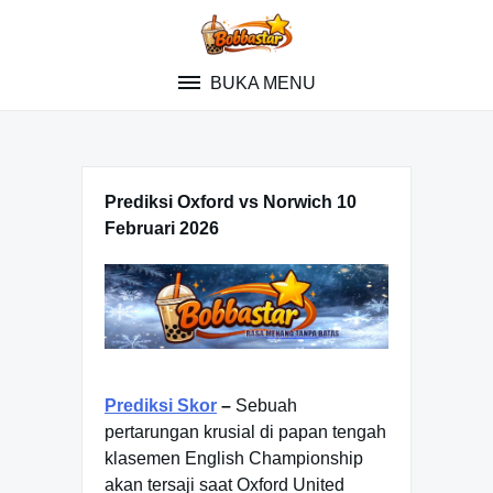
Skip
to
content
BUKA MENU
Prediksi Oxford vs Norwich 10
Februari 2026
Prediksi Skor
–
Sebuah
pertarungan krusial di papan tengah
klasemen English Championship
akan tersaji saat Oxford United