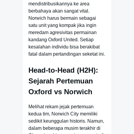
mendistribusikannya ke area
berbahaya akan sangat vital.
Norwich harus bermain sebagai
satu unit yang kompak jika ingin
meredam agresivitas permainan
kandang Oxford United. Setiap
kesalahan individu bisa berakibat
fatal dalam pertandingan seketat ini.
Head-to-Head (H2H):
Sejarah Pertemuan
Oxford vs Norwich
Melihat rekam jejak pertemuan
kedua tim, Norwich City memiliki
sedikit keunggulan historis. Namun,
dalam beberapa musim terakhir di