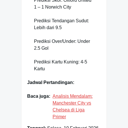
Prediksi Skor: Oxford United
1 – 1 Norwich City
Prediksi Tendangan Sudut:
Lebih dari 9.5
Prediksi Over/Under: Under
2.5 Gol
Prediksi Kartu Kuning: 4-5
Kartu
Jadwal Pertandingan:
Baca juga:
Analisis Mendalam:
Manchester City vs
Chelsea di Liga
Primer