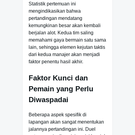
Statistik pertemuan ini
mengindikasikan bahwa
pertandingan mendatang
kemungkinan besar akan kembali
berjalan alot. Kedua tim saling
memahami gaya bermain satu sama
lain, sehingga elemen kejutan taktis
dari kedua manajer akan menjadi
faktor penentu hasil akhir.
Faktor Kunci dan
Pemain yang Perlu
Diwaspadai
Beberapa aspek spesifik di
lapangan akan sangat menentukan
jalannya pertandingan ini. Duel