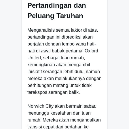
Pertandingan dan
Peluang Taruhan
Menganalisis semua faktor di atas,
pertandingan ini diprediksi akan
berjalan dengan tempo yang hati-
hati di awal babak pertama. Oxford
United, sebagai tuan rumah,
kemungkinan akan mengambil
inisiatif serangan lebih dulu, namun
mereka akan melakukannya dengan
perhitungan matang untuk tidak
terekspos serangan balik.
Norwich City akan bermain sabar,
menunggu kesalahan dari tuan
rumah. Mereka akan mengandalkan
transisi cepat dari bertahan ke