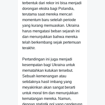
terbentuk dari rekor ini bisa menjadi
dorongan ekstra bagi Polandia,
terutama saat mereka mencari
momentum baru setelah periode
yang kurang memuaskan. Ukraina
harus mengatasi beban sejarah ini
dan menunjukkan bahwa mereka
telah berkembang sejak pertemuan
terakhir.
Pertandingan ini juga menjadi
kesempatan bagi Ukraina untuk
mematahkan kutukan tersebut.
Sebuah kemenangan atau
setidaknya hasil imbang yang
meyakinkan akan sangat berarti
untuk moral tim dan menunjukkan
kematangan mereka. Namun,
dengan statistik gol yang cenderung