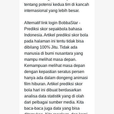
tentang potensi kedua tim di kancah
internasional yang lebih besar.
Alternatif link login BobbaStar -
Prediksi skor sepakbola bahasa
Indonesia. Artikel prediksi skor bola
pada halaman ini tentu tidak bisa
dibilang 100% Jitu. Tidak ada
manusia di bumi nusantara yang
mampu melihat masa depan.
Kemampuan melihat masa depan
dengan kepastian seratus persen
hanya ada dalam dongeng animasi
film hiburan. Artikel prediksi skor
bola hari ini dibuat berdasarkan
analisa data statistik yang di olah
dari pelbagai sumber media. Kita
baca-baca juga data yang bisa