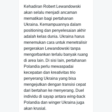
Kehadiran Robert Lewandowski
akan selalu menjadi ancaman
mematikan bagi pertahanan
Ukraina. Kemampuannya dalam
positioning dan penyelesaian akhir
adalah kelas dunia. Ukraina harus
menemukan cara untuk menetralisir
pergerakan Lewandowski tanpa
mengorbankan terlalu banyak ruang
di area lain. Di sisi lain, pertahanan
Polandia perlu mewaspadai
kecepatan dan kreativitas trio
penyerang Ukraina yang bisa
mengejutkan dengan transisi cepat
dari bertahan ke menyerang. Duel
individu di sayap antara wing-back
Polandia dan winger Ukraina juga
akan krusial.