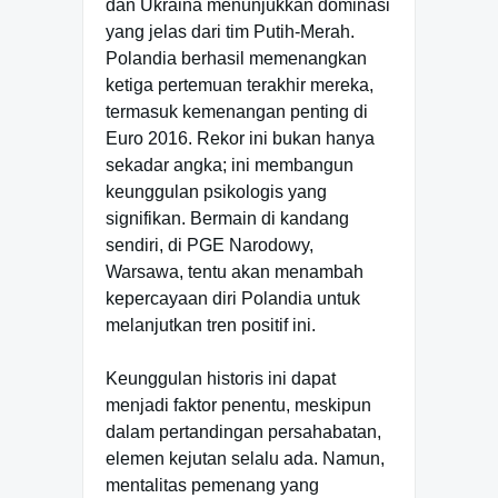
dan Ukraina menunjukkan dominasi
yang jelas dari tim Putih-Merah.
Polandia berhasil memenangkan
ketiga pertemuan terakhir mereka,
termasuk kemenangan penting di
Euro 2016. Rekor ini bukan hanya
sekadar angka; ini membangun
keunggulan psikologis yang
signifikan. Bermain di kandang
sendiri, di PGE Narodowy,
Warsawa, tentu akan menambah
kepercayaan diri Polandia untuk
melanjutkan tren positif ini.
Keunggulan historis ini dapat
menjadi faktor penentu, meskipun
dalam pertandingan persahabatan,
elemen kejutan selalu ada. Namun,
mentalitas pemenang yang