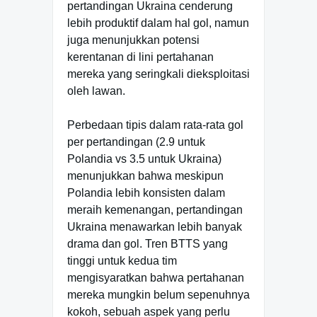
pertandingan Ukraina cenderung
lebih produktif dalam hal gol, namun
juga menunjukkan potensi
kerentanan di lini pertahanan
mereka yang seringkali dieksploitasi
oleh lawan.
Perbedaan tipis dalam rata-rata gol
per pertandingan (2.9 untuk
Polandia vs 3.5 untuk Ukraina)
menunjukkan bahwa meskipun
Polandia lebih konsisten dalam
meraih kemenangan, pertandingan
Ukraina menawarkan lebih banyak
drama dan gol. Tren BTTS yang
tinggi untuk kedua tim
mengisyaratkan bahwa pertahanan
mereka mungkin belum sepenuhnya
kokoh, sebuah aspek yang perlu