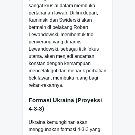
sangat krusial dalam membuka
pertahanan lawan. Di lini depan,
Kaminski dan Swiderski akan
bermain di belakang Robert
Lewandowski, membentuk trio
penyerang yang dinamis.
Lewandowski, sebagai titik fokus
utama, akan menjadi ancaman
konstan dengan kemampuan
mencetak gol dan menarik perhatian
bek lawan, membuka ruang bagi
rekan-rekannya.
Formasi Ukraina (Proyeksi
4-3-3)
Ukraina kemungkinan akan
menggunakan formasi 4-3-3 yang