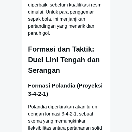
diperbaiki sebelum kualifikasi resmi
dimulai. Untuk para penggemar
sepak bola, ini menjanjikan
pertandingan yang menarik dan
penuh gol.
Formasi dan Taktik:
Duel Lini Tengah dan
Serangan
Formasi Polandia (Proyeksi
3-4-2-1)
Polandia diperkirakan akan turun
dengan formasi 3-4-2-1, sebuah
skema yang memungkinkan
fleksibilitas antara pertahanan solid