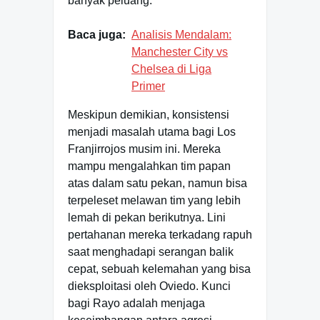
banyak peluang.
Baca juga:
Analisis Mendalam:
Manchester City vs
Chelsea di Liga
Primer
Meskipun demikian, konsistensi
menjadi masalah utama bagi Los
Franjirrojos musim ini. Mereka
mampu mengalahkan tim papan
atas dalam satu pekan, namun bisa
terpeleset melawan tim yang lebih
lemah di pekan berikutnya. Lini
pertahanan mereka terkadang rapuh
saat menghadapi serangan balik
cepat, sebuah kelemahan yang bisa
dieksploitasi oleh Oviedo. Kunci
bagi Rayo adalah menjaga