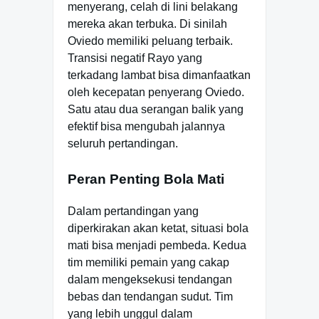
menyerang, celah di lini belakang
mereka akan terbuka. Di sinilah
Oviedo memiliki peluang terbaik.
Transisi negatif Rayo yang
terkadang lambat bisa dimanfaatkan
oleh kecepatan penyerang Oviedo.
Satu atau dua serangan balik yang
efektif bisa mengubah jalannya
seluruh pertandingan.
Peran Penting Bola Mati
Dalam pertandingan yang
diperkirakan akan ketat, situasi bola
mati bisa menjadi pembeda. Kedua
tim memiliki pemain yang cakap
dalam mengeksekusi tendangan
bebas dan tendangan sudut. Tim
yang lebih unggul dalam