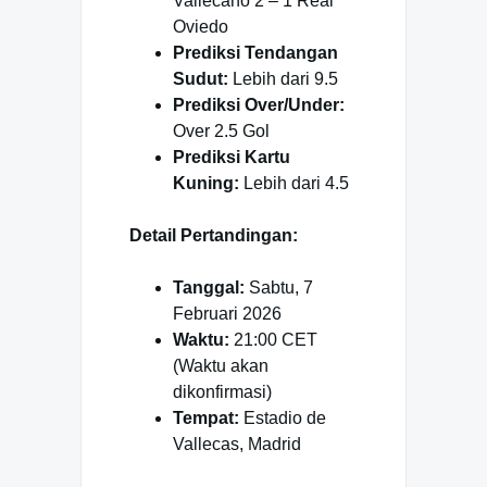
Vallecano 2 – 1 Real
Oviedo
Prediksi Tendangan
Sudut:
Lebih dari 9.5
Prediksi Over/Under:
Over 2.5 Gol
Prediksi Kartu
Kuning:
Lebih dari 4.5
Detail Pertandingan:
Tanggal:
Sabtu, 7
Februari 2026
Waktu:
21:00 CET
(Waktu akan
dikonfirmasi)
Tempat:
Estadio de
Vallecas, Madrid