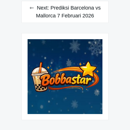
Next:
Prediksi Barcelona vs
Mallorca 7 Februari 2026