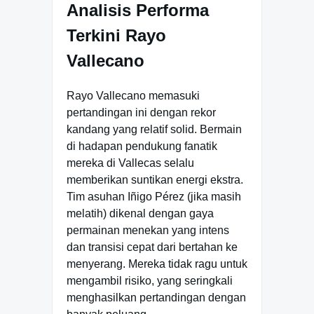
Analisis Performa
Terkini Rayo
Vallecano
Rayo Vallecano memasuki
pertandingan ini dengan rekor
kandang yang relatif solid. Bermain
di hadapan pendukung fanatik
mereka di Vallecas selalu
memberikan suntikan energi ekstra.
Tim asuhan Iñigo Pérez (jika masih
melatih) dikenal dengan gaya
permainan menekan yang intens
dan transisi cepat dari bertahan ke
menyerang. Mereka tidak ragu untuk
mengambil risiko, yang seringkali
menghasilkan pertandingan dengan