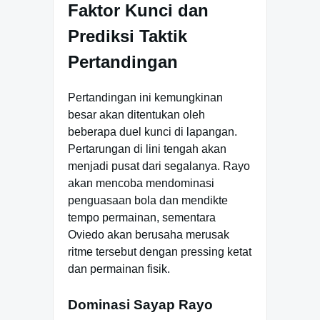
Faktor Kunci dan
Prediksi Taktik
Pertandingan
Pertandingan ini kemungkinan
besar akan ditentukan oleh
beberapa duel kunci di lapangan.
Pertarungan di lini tengah akan
menjadi pusat dari segalanya. Rayo
akan mencoba mendominasi
penguasaan bola dan mendikte
tempo permainan, sementara
Oviedo akan berusaha merusak
ritme tersebut dengan pressing ketat
dan permainan fisik.
Dominasi Sayap Rayo