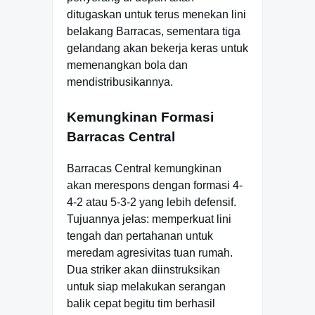
ditugaskan untuk terus menekan lini
belakang Barracas, sementara tiga
gelandang akan bekerja keras untuk
memenangkan bola dan
mendistribusikannya.
Kemungkinan Formasi
Barracas Central
Barracas Central kemungkinan
akan merespons dengan formasi 4-
4-2 atau 5-3-2 yang lebih defensif.
Tujuannya jelas: memperkuat lini
tengah dan pertahanan untuk
meredam agresivitas tuan rumah.
Dua striker akan diinstruksikan
untuk siap melakukan serangan
balik cepat begitu tim berhasil