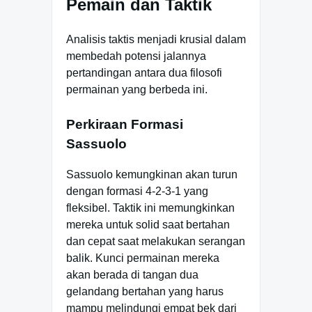
Pemain dan Taktik
Analisis taktis menjadi krusial dalam
membedah potensi jalannya
pertandingan antara dua filosofi
permainan yang berbeda ini.
Perkiraan Formasi
Sassuolo
Sassuolo kemungkinan akan turun
dengan formasi 4-2-3-1 yang
fleksibel. Taktik ini memungkinkan
mereka untuk solid saat bertahan
dan cepat saat melakukan serangan
balik. Kunci permainan mereka
akan berada di tangan dua
gelandang bertahan yang harus
mampu melindungi empat bek dari