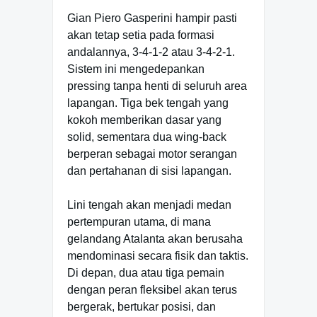
Gian Piero Gasperini hampir pasti
akan tetap setia pada formasi
andalannya, 3-4-1-2 atau 3-4-2-1.
Sistem ini mengedepankan
pressing tanpa henti di seluruh area
lapangan. Tiga bek tengah yang
kokoh memberikan dasar yang
solid, sementara dua wing-back
berperan sebagai motor serangan
dan pertahanan di sisi lapangan.
Lini tengah akan menjadi medan
pertempuran utama, di mana
gelandang Atalanta akan berusaha
mendominasi secara fisik dan taktis.
Di depan, dua atau tiga pemain
dengan peran fleksibel akan terus
bergerak, bertukar posisi, dan