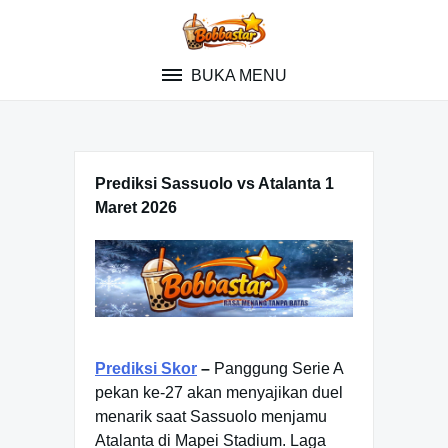
Skip
to
content
BUKA MENU
Prediksi Sassuolo vs Atalanta 1
Maret 2026
Prediksi Skor
–
Panggung Serie A
pekan ke-27 akan menyajikan duel
menarik saat Sassuolo menjamu
Atalanta di Mapei Stadium. Laga