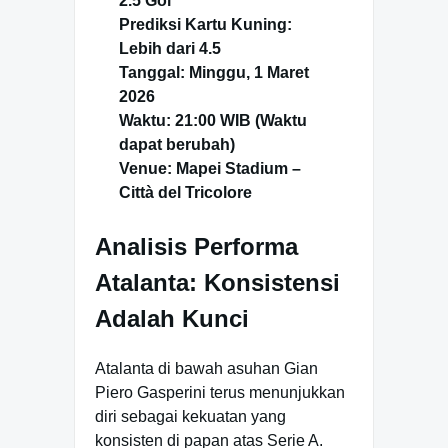
2.5 Gol
Prediksi Kartu Kuning:
Lebih dari 4.5
Tanggal: Minggu, 1 Maret
2026
Waktu: 21:00 WIB (Waktu
dapat berubah)
Venue: Mapei Stadium –
Città del Tricolore
Analisis Performa
Atalanta: Konsistensi
Adalah Kunci
Atalanta di bawah asuhan Gian
Piero Gasperini terus menunjukkan
diri sebagai kekuatan yang
konsisten di papan atas Serie A.