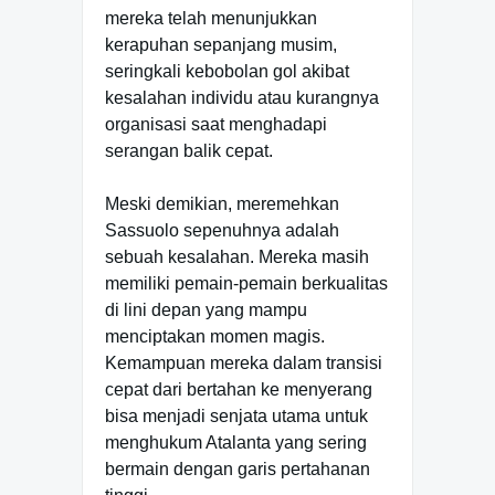
mereka telah menunjukkan
kerapuhan sepanjang musim,
seringkali kebobolan gol akibat
kesalahan individu atau kurangnya
organisasi saat menghadapi
serangan balik cepat.
Meski demikian, meremehkan
Sassuolo sepenuhnya adalah
sebuah kesalahan. Mereka masih
memiliki pemain-pemain berkualitas
di lini depan yang mampu
menciptakan momen magis.
Kemampuan mereka dalam transisi
cepat dari bertahan ke menyerang
bisa menjadi senjata utama untuk
menghukum Atalanta yang sering
bermain dengan garis pertahanan