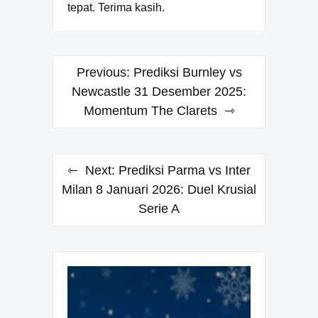
tepat. Terima kasih.
Navigasi
Previous:
Prediksi Burnley vs
pos
Newcastle 31 Desember 2025:
Momentum The Clarets
Next:
Prediksi Parma vs Inter
Milan 8 Januari 2026: Duel Krusial
Serie A