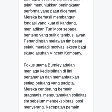
telah menunjukkan peningkatan
performa yang patut dicermati.
Mereka berhasil membangun
fondasi yang kuat di kandang,
menjadikan Turf Moor sebagai
benteng yang sulit ditembus lawan.
Pertandingan melawan tim besar
selalu menjadi motivasi ekstra bagi
skuad asuhan Vincent Kompany.
Fokus utama Burnley adalah
menjaga kedisiplinan di lini
pertahanan dan memanfaatkan
setiap peluang yang tercipta.
Mereka cenderung bermain
pragmatis, mengutamakan soliditas
tim sebelum mengeksplorasi opsi
menyerang. Kecepatan pemain