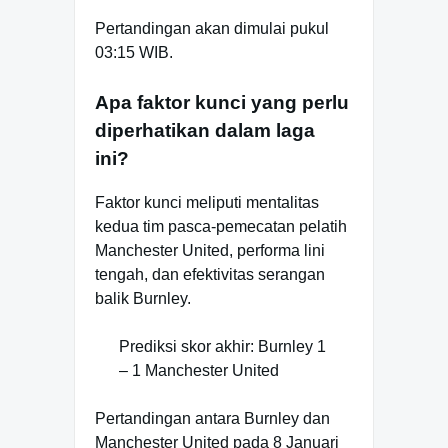
Pertandingan akan dimulai pukul
03:15 WIB.
Apa faktor kunci yang perlu
diperhatikan dalam laga
ini?
Faktor kunci meliputi mentalitas
kedua tim pasca-pemecatan pelatih
Manchester United, performa lini
tengah, dan efektivitas serangan
balik Burnley.
Prediksi skor akhir: Burnley 1
– 1 Manchester United
Pertandingan antara Burnley dan
Manchester United pada 8 Januari