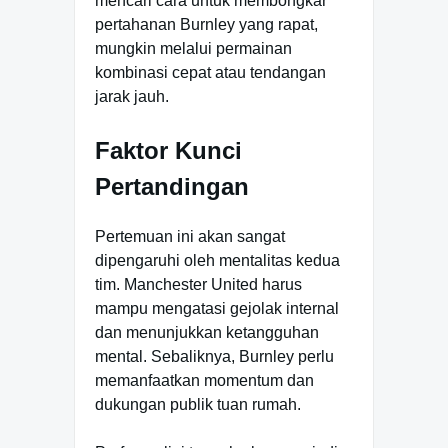
mencari cara untuk membongkar
pertahanan Burnley yang rapat,
mungkin melalui permainan
kombinasi cepat atau tendangan
jarak jauh.
Faktor Kunci
Pertandingan
Pertemuan ini akan sangat
dipengaruhi oleh mentalitas kedua
tim. Manchester United harus
mampu mengatasi gejolak internal
dan menunjukkan ketangguhan
mental. Sebaliknya, Burnley perlu
memanfaatkan momentum dan
dukungan publik tuan rumah.