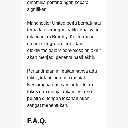
dinamika pertandingan secara
signifikan.
Manchester United perlu berhati-hati
terhadap serangan balik cepat yang
dilancarkan Burnley. Ketenangan
dalam menguasai bola dan
efektivitas dalam penyelesaian akhir
akan menjadi penentu hasil akhir.
Pertandingan ini bukan hanya adu
taktik, tetapi juga adu mental.
Kemampuan pemain untuk tetap
fokus dan menjalankan instruksi
pelatih di tengah tekanan akan
sangat menentukan.
F.A.Q.