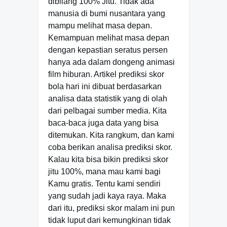
dibilang 100% Jitu. Tidak ada
manusia di bumi nusantara yang
mampu melihat masa depan.
Kemampuan melihat masa depan
dengan kepastian seratus persen
hanya ada dalam dongeng animasi
film hiburan. Artikel prediksi skor
bola hari ini dibuat berdasarkan
analisa data statistik yang di olah
dari pelbagai sumber media. Kita
baca-baca juga data yang bisa
ditemukan. Kita rangkum, dan kami
coba berikan analisa prediksi skor.
Kalau kita bisa bikin prediksi skor
jitu 100%, mana mau kami bagi
Kamu gratis. Tentu kami sendiri
yang sudah jadi kaya raya. Maka
dari itu, prediksi skor malam ini pun
tidak luput dari kemungkinan tidak