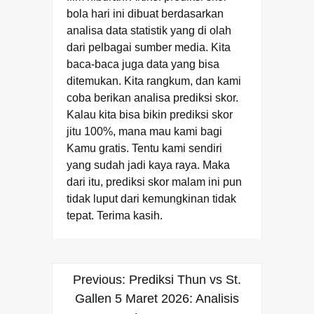
bola hari ini dibuat berdasarkan
analisa data statistik yang di olah
dari pelbagai sumber media. Kita
baca-baca juga data yang bisa
ditemukan. Kita rangkum, dan kami
coba berikan analisa prediksi skor.
Kalau kita bisa bikin prediksi skor
jitu 100%, mana mau kami bagi
Kamu gratis. Tentu kami sendiri
yang sudah jadi kaya raya. Maka
dari itu, prediksi skor malam ini pun
tidak luput dari kemungkinan tidak
tepat. Terima kasih.
Navigasi
Previous:
Prediksi Thun vs St.
pos
Gallen 5 Maret 2026: Analisis