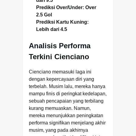
dari 9.5
Prediksi Over/Under: Over
2.5 Gol
Prediksi Kartu Kuning:
Lebih dari 4.5
Analisis Performa
Terkini Cienciano
Cienciano memasuki laga ini
dengan kepercayaan diri yang
terbelah. Musim lalu, mereka hanya
mampu finis di peringkat kedelapan,
sebuah pencapaian yang terbilang
kurang memuaskan. Namun,
mereka menunjukkan peningkatan
performa signifikan menjelang akhir
musim, yang pada akhirnya