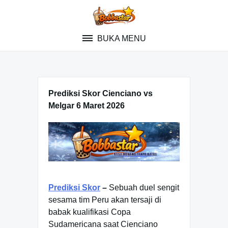
Skip
to
content
BUKA MENU
Prediksi Skor Cienciano vs
Melgar 6 Maret 2026
Prediksi Skor
–
Sebuah duel sengit
sesama tim Peru akan tersaji di
babak kualifikasi Copa
Sudamericana saat Cienciano