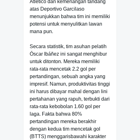
Atlético dan kemenangan tandang
atas Deportivo Garcilaso
menunjukkan bahwa tim ini memiliki
potensi untuk menyulitkan lawan
mana pun.
Secara statistik, tim asuhan pelatih
Óscar Ibáñez ini sangat menghibur
untuk ditonton. Mereka memiliki
rata-rata mencetak 2.2 gol per
pertandingan, sebuah angka yang
impresif. Namun, produktivitas tinggi
ini harus dibayar mahal dengan lini
pertahanan yang rapuh, terbukti dari
rata-rata kebobolan 1.60 gol per
laga. Fakta bahwa 80%
pertandingan mereka berakhir
dengan kedua tim mencetak gol
(BTTS) menggarisbawahi karakter