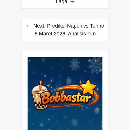
Laga
Next:
Prediksi Napoli vs Torino
6 Maret 2026: Analisis Tim