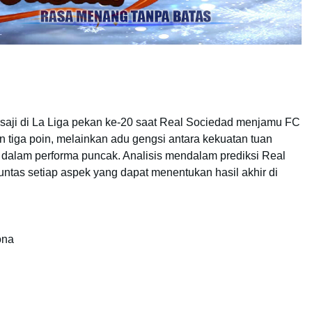
rsaji di La Liga pekan ke-20 saat Real Sociedad menjamu FC
n tiga poin, melainkan adu gengsi antara kekuatan tuan
 dalam performa puncak. Analisis mendalam prediksi Real
ntas setiap aspek yang dapat menentukan hasil akhir di
ona