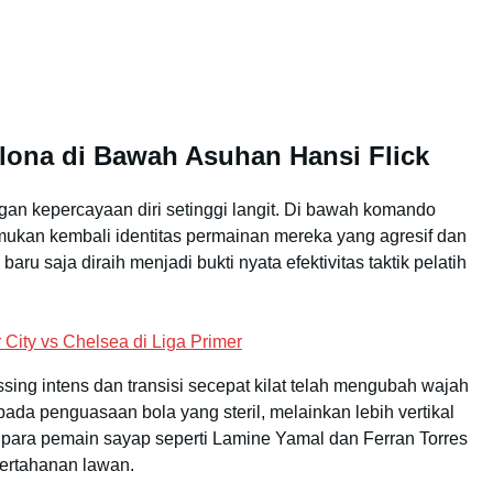
elona di Bawah Asuhan Hansi Flick
an kepercayaan diri setinggi langit. Di bawah komando
emukan kembali identitas permainan mereka yang agresif dan
u saja diraih menjadi bukti nyata efektivitas taktik pelatih
City vs Chelsea di Liga Primer
sing intens dan transisi secepat kilat telah mengubah wajah
pada penguasaan bola yang steril, melainkan lebih vertikal
para pemain sayap seperti Lamine Yamal dan Ferran Torres
ertahanan lawan.