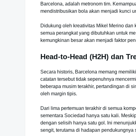
Barcelona, adalah metronom tim. Kemampu
mendistribusikan bola akan menjadi kunci u
Didukung oleh kreativitas Mikel Merino dan 
semua perangkat yang dibutuhkan untuk mel
kemungkinan besar akan menjadi faktor penen
Head-to-Head (H2H) dan Tr
Secara historis, Barcelona memang memiliki
catatan tersebut tidak sepenuhnya mencerm
beberapa musim terakhir, pertandingan di si
oleh margin tipis.
Dari lima pertemuan terakhir di semua komp
sementara Sociedad hanya satu kali. Meskip
dengan selisih hanya satu gol. Ini menun
sengit, terutama di hadapan pendukungnya s