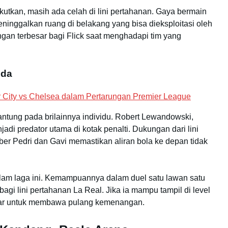
kutkan, masih ada celah di lini pertahanan. Gaya bermain
eninggalkan ruang di belakang yang bisa dieksploitasi oleh
ngan terbesar bagi Flick saat menghadapi tim yang
eda
 City vs Chelsea dalam Pertarungan Premier League
rgantung pada brilainnya individu. Robert Lewandowski,
adi predator utama di kotak penalti. Dukungan dari lini
er Pedri dan Gavi memastikan aliran bola ke depan tidak
lam laga ini. Kemampuannya dalam duel satu lawan satu
agi lini pertahanan La Real. Jika ia mampu tampil di level
esar untuk membawa pulang kemenangan.