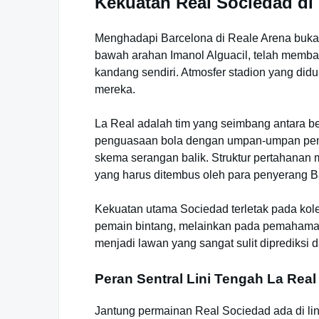
Kekuatan Real Sociedad di
Menghadapi Barcelona di Reale Arena buka
bawah arahan Imanol Alguacil, telah memban
kandang sendiri. Atmosfer stadion yang didu
mereka.
La Real adalah tim yang seimbang antara
penguasaan bola dengan umpan-umpan pend
skema serangan balik. Struktur pertahanan 
yang harus ditembus oleh para penyerang B
Kekuatan utama Sociedad terletak pada kolek
pemain bintang, melainkan pada pemahaman 
menjadi lawan yang sangat sulit diprediks
Peran Sentral Lini Tengah La Real
Jantung permainan Real Sociedad ada di lin