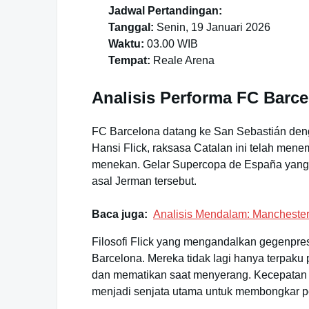
Jadwal Pertandingan:
Tanggal:
Senin, 19 Januari 2026
Waktu:
03.00 WIB
Tempat:
Reale Arena
Analisis Performa FC Barc
FC Barcelona datang ke San Sebastián deng
Hansi Flick, raksasa Catalan ini telah men
menekan. Gelar Supercopa de España yang bar
asal Jerman tersebut.
Baca juga:
Analisis Mendalam: Manchester 
Filosofi Flick yang mengandalkan gegenpres
Barcelona. Mereka tidak lagi hanya terpaku 
dan mematikan saat menyerang. Kecepatan 
menjadi senjata utama untuk membongkar p