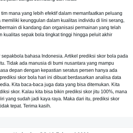
eh tim mana yang lebih efektif dalam memanfaatkan peluang
 memiliki keunggulan dalam kualitas individu di lini serang,
ermain di kandang dan organisasi permainan yang telah
 kualitas sepak bola tingkat tinggi hingga peluit akhir
or sepakbola bahasa Indonesia. Artikel prediksi skor bola pada
 Jitu. Tidak ada manusia di bumi nusantara yang mampu
asa depan dengan kepastian seratus persen hanya ada
prediksi skor bola hari ini dibuat berdasarkan analisa data
media. Kita baca-baca juga data yang bisa ditemukan. Kita
ksi skor. Kalau kita bisa bikin prediksi skor jitu 100%, mana
i yang sudah jadi kaya raya. Maka dari itu, prediksi skor
idak tepat. Terima kasih.