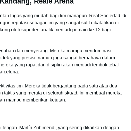
 Kandang, Reale Arena
nlah tugas yang mudah bagi tim manapun. Real Sociedad, di
gun reputasi sebagai tim yang sangat sulit dikalahkan di
kung oleh suporter fanatik menjadi pemain ke-12 bagi
 bertahan dan menyerang. Mereka mampu mendominasi
ek yang presisi, namun juga sangat berbahaya dalam
mereka yang rapat dan disiplin akan menjadi tembok tebal
arcelona.
tivitas tim. Mereka tidak bergantung pada satu atau dua
taktis yang merata di seluruh skuad. Ini membuat mereka
i dan mampu memberikan kejutan.
i tengah. Martín Zubimendi, yang sering dikaitkan dengan