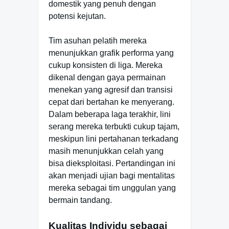
domestik yang penuh dengan
potensi kejutan.
Tim asuhan pelatih mereka
menunjukkan grafik performa yang
cukup konsisten di liga. Mereka
dikenal dengan gaya permainan
menekan yang agresif dan transisi
cepat dari bertahan ke menyerang.
Dalam beberapa laga terakhir, lini
serang mereka terbukti cukup tajam,
meskipun lini pertahanan terkadang
masih menunjukkan celah yang
bisa dieksploitasi. Pertandingan ini
akan menjadi ujian bagi mentalitas
mereka sebagai tim unggulan yang
bermain tandang.
Kualitas Individu sebagai