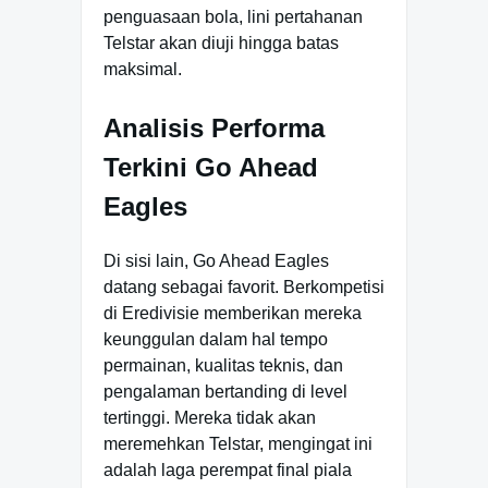
penguasaan bola, lini pertahanan
Telstar akan diuji hingga batas
maksimal.
Analisis Performa
Terkini Go Ahead
Eagles
Di sisi lain, Go Ahead Eagles
datang sebagai favorit. Berkompetisi
di Eredivisie memberikan mereka
keunggulan dalam hal tempo
permainan, kualitas teknis, dan
pengalaman bertanding di level
tertinggi. Mereka tidak akan
meremehkan Telstar, mengingat ini
adalah laga perempat final piala