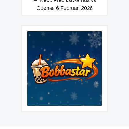
Next:
Prediksi Aarhus vs
Odense 6 Februari 2026