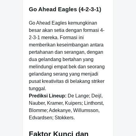
Go Ahead Eagles (4-2-3-1)
Go Ahead Eagles kemungkinan
besar akan setia dengan formasi 4-
2-3-1 mereka. Formasi ini
memberikan keseimbangan antara
pertahanan dan serangan, dengan
dua gelandang bertahan yang
melindungi empat bek dan seorang
gelandang serang yang menjadi
pusat kreativitas di belakang striker
tunggal.
Prediksi Lineup:
De Lange; Deijl,
Nauber, Kramer, Kuipers; Linthorst,
Blomme; Adekanye, Willumsson,
Edvardsen; Stokkers.
Faktor Kunci dan