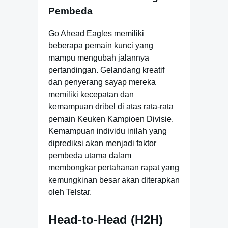
Pembeda
Go Ahead Eagles memiliki
beberapa pemain kunci yang
mampu mengubah jalannya
pertandingan. Gelandang kreatif
dan penyerang sayap mereka
memiliki kecepatan dan
kemampuan dribel di atas rata-rata
pemain Keuken Kampioen Divisie.
Kemampuan individu inilah yang
diprediksi akan menjadi faktor
pembeda utama dalam
membongkar pertahanan rapat yang
kemungkinan besar akan diterapkan
oleh Telstar.
Head-to-Head (H2H)