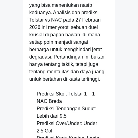
yang bisa menentukan nasib
keduanya. Analisis dan prediksi
Telstar vs NAC pada 27 Februari
2026 ini menyoroti sebuah duel
krusial di papan bawah, di mana
setiap poin menjadi sangat
berharga untuk menghindari jerat
degradasi. Pertandingan ini bukan
hanya tentang taktik, tetapi juga
tentang mentalitas dan daya juang
untuk bertahan di kasta tertinggi.
Prediksi Skor: Telstar 1 – 1
NAC Breda
Prediksi Tendangan Sudut:
Lebih dari 9.5
Prediksi Over/Under: Under
2.5 Gol