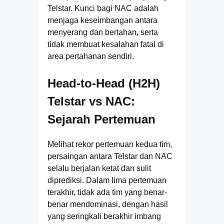
Telstar. Kunci bagi NAC adalah
menjaga keseimbangan antara
menyerang dan bertahan, serta
tidak membuat kesalahan fatal di
area pertahanan sendiri.
Head-to-Head (H2H)
Telstar vs NAC:
Sejarah Pertemuan
Melihat rekor pertemuan kedua tim,
persaingan antara Telstar dan NAC
selalu berjalan ketat dan sulit
diprediksi. Dalam lima pertemuan
terakhir, tidak ada tim yang benar-
benar mendominasi, dengan hasil
yang seringkali berakhir imbang