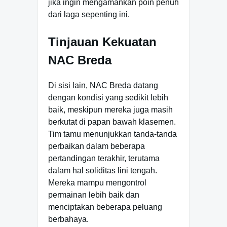
jika ingin mengamankan poin penuh
dari laga sepenting ini.
Tinjauan Kekuatan
NAC Breda
Di sisi lain, NAC Breda datang
dengan kondisi yang sedikit lebih
baik, meskipun mereka juga masih
berkutat di papan bawah klasemen.
Tim tamu menunjukkan tanda-tanda
perbaikan dalam beberapa
pertandingan terakhir, terutama
dalam hal soliditas lini tengah.
Mereka mampu mengontrol
permainan lebih baik dan
menciptakan beberapa peluang
berbahaya.