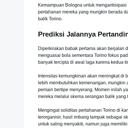
Kemampuan Bologna untuk mengantisipasi tra
pertahanan mereka yang mungkin berada dal
balik Torino.
Prediksi Jalannya Pertandi
Diperkirakan babak pertama akan berjalan
menguasai bola sementara Torino fokus pad
banyak tercipta di awal laga karena kedua 
Intensitas kemungkinan akan meningkat di b
lebih membutuhkan kemenangan, mungkin a
pemain bertipe menyerang. Momen inilah y
mereka melalui skema serangan balik yang t
Mengingat soliditas pertahanan Torino di 
terorganisir, hasil imbang tampak sebagai sk
untuk saling menyakiti, namun juga memilik