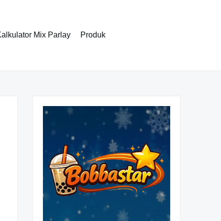
alkulator Mix Parlay
Produk