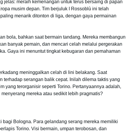
ng jelas: meraih kemenangan untuk terus bersaing di papan
Eropa musim depan. Tim berjuluk I Rossoblù ini telah
 paling menarik ditonton di liga, dengan gaya permainan
n bola, bahkan saat bermain tandang. Mereka membangun
kan banyak pemain, dan mencari celah melalui pergerakan
ka. Gaya ini menuntut tingkat kebugaran dan pemahaman
erkadang meninggalkan celah di lini belakang. Saat
 terhadap serangan balik cepat. Inilah dilema taktis yang
m yang terorganisir seperti Torino. Pertanyaannya adalah,
i menyerang mereka atau sedikit lebih pragmatis?
nci bagi Bologna. Para gelandang serang mereka memiliki
rlapis Torino. Visi bermain, umpan terobosan, dan