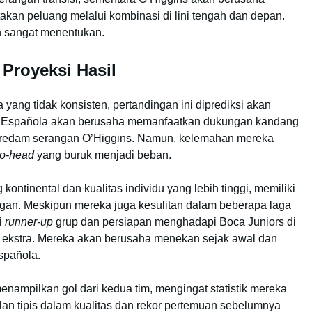
an peluang melalui kombinasi di lini tengah dan depan.
an sangat menentukan.
Proyeksi Hasil
yang tidak konsisten, pertandingan ini diprediksi akan
ón Española akan berusaha memanfaatkan dukungan kandang
eredam serangan O’Higgins. Namun, kelemahan mereka
to-head
yang buruk menjadi beban.
ntinental dan kualitas individu yang lebih tinggi, memiliki
ngan. Meskipun mereka juga kesulitan dalam beberapa laga
i
runner-up
grup dan persiapan menghadapi Boca Juniors di
ekstra. Mereka akan berusaha menekan sejak awal dan
spañola.
nampilkan gol dari kedua tim, mengingat statistik mereka
n tipis dalam kualitas dan rekor pertemuan sebelumnya