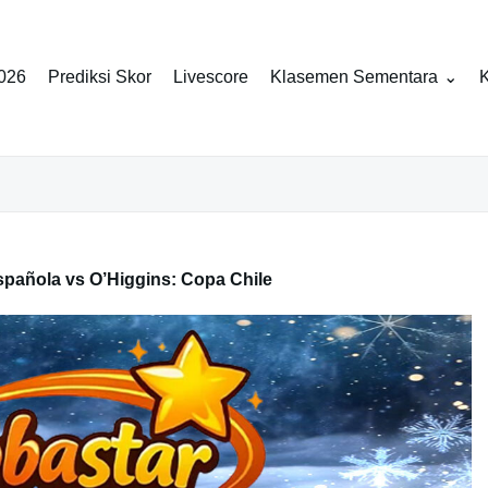
2026
Prediksi Skor
Livescore
Klasemen Sementara
K
spañola vs O’Higgins: Copa Chile