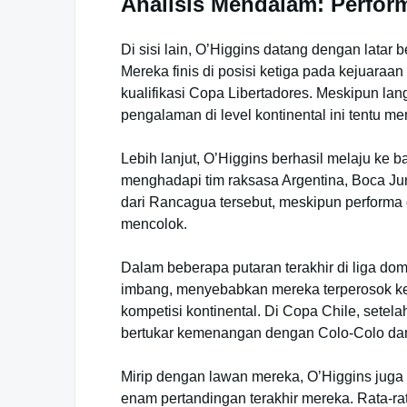
Analisis Mendalam: Perfor
Di sisi lain, O’Higgins datang dengan lata
Mereka finis di posisi ketiga pada kejuar
kualifikasi Copa Libertadores. Meskipun lan
pengalaman di level kontinental ini tentu m
Lebih lanjut, O’Higgins berhasil melaju ke 
menghadapi tim raksasa Argentina, Boca Juni
dari Rancagua tersebut, meskipun perform
mencolok.
Dalam beberapa putaran terakhir di liga dom
imbang, menyebabkan mereka terperosok ke 
kompetisi kontinental. Di Copa Chile, sete
bertukar kemenangan dengan Colo-Colo dan
Mirip dengan lawan mereka, O’Higgins juga
enam pertandingan terakhir mereka. Rata-ra