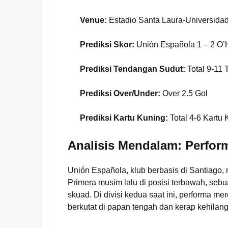
Venue:
Estadio Santa Laura-Universida
Prediksi Skor:
Unión Española 1 – 2 O’
Prediksi Tendangan Sudut:
Total 9-11
Prediksi Over/Under:
Over 2.5 Gol
Prediksi Kartu Kuning:
Total 4-6 Kartu 
Analisis Mendalam: Perfor
Unión Española, klub berbasis di Santiago,
Primera musim lalu di posisi terbawah, seb
skuad. Di divisi kedua saat ini, performa m
berkutat di papan tengah dan kerap kehilan