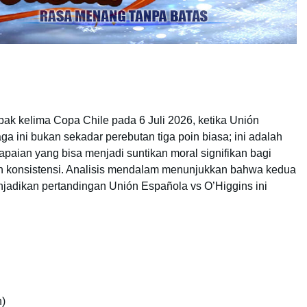
abak kelima Copa Chile pada 6 Juli 2026, ketika Unión
 ini bukan sekadar perebutan tiga poin biasa; ini adalah
paian yang bisa menjadi suntikan moral signifikan bagi
 konsistensi. Analisis mendalam menunjukkan bahwa kedua
menjadikan pertandingan Unión Española vs O’Higgins ini
n)