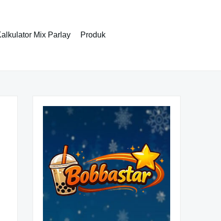
alkulator Mix Parlay
Produk