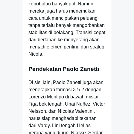
kebobolan banyak gol. Namun,
mereka juga harus menemukan
cara untuk menciptakan peluang
tanpa terlalu banyak mengorbankan
stabilitas di belakang. Transisi cepat
dari bertahan ke menyerang akan
menjadi elemen penting dari strategi
Nicola.
Pendekatan Paolo Zanetti
Di sisi lain, Paolo Zanetti juga akan
menerapkan formasi 3-5-2 dengan
Lorenzo Montipo di bawah mistar.
Tiga bek tengah, Unai Núñez, Victor
Nelsson, dan Nicolás Valentini,
harus siap menghadapi tekanan
dari Vardy. Lini tengah Hellas
Verona yang dihuni Niasse, Serdar,