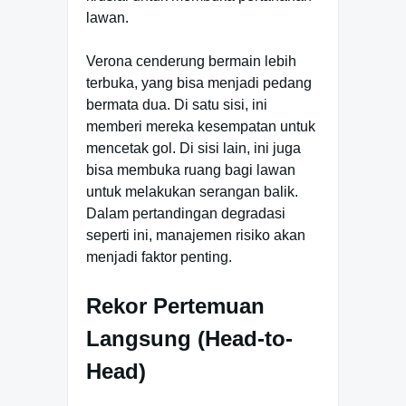
lawan.
Verona cenderung bermain lebih
terbuka, yang bisa menjadi pedang
bermata dua. Di satu sisi, ini
memberi mereka kesempatan untuk
mencetak gol. Di sisi lain, ini juga
bisa membuka ruang bagi lawan
untuk melakukan serangan balik.
Dalam pertandingan degradasi
seperti ini, manajemen risiko akan
menjadi faktor penting.
Rekor Pertemuan
Langsung (Head-to-
Head)