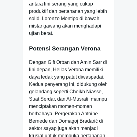
antara lini serang yang cukup
produktif dan pertahanan yang lebih
solid. Lorenzo Montipo di bawah
mistar gawang akan menghadapi
ujian berat.
Potensi Serangan Verona
Dengan Gift Orban dan Amin Sarr di
lini depan, Hellas Verona memiliki
daya ledak yang patut diwaspadai.
Kedua penyerang ini, didukung oleh
gelandang seperti Cheikh Niasse,
Suat Serdar, dan Al-Musrati, mampu
menciptakan momen-momen
berbahaya. Pergerakan Antoine
Bernède dan Domagoj Bradarić di
sektor sayap juga akan menjadi
krusial untuk membuka pertahanan