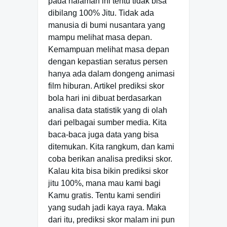
pada halaman ini tentu tidak bisa
dibilang 100% Jitu. Tidak ada
manusia di bumi nusantara yang
mampu melihat masa depan.
Kemampuan melihat masa depan
dengan kepastian seratus persen
hanya ada dalam dongeng animasi
film hiburan. Artikel prediksi skor
bola hari ini dibuat berdasarkan
analisa data statistik yang di olah
dari pelbagai sumber media. Kita
baca-baca juga data yang bisa
ditemukan. Kita rangkum, dan kami
coba berikan analisa prediksi skor.
Kalau kita bisa bikin prediksi skor
jitu 100%, mana mau kami bagi
Kamu gratis. Tentu kami sendiri
yang sudah jadi kaya raya. Maka
dari itu, prediksi skor malam ini pun