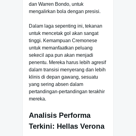
dan Warren Bondo, untuk
mengalirkan bola dengan presisi.
Dalam laga sepenting ini, tekanan
untuk mencetak gol akan sangat
tinggi. Kemampuan Cremonese
untuk memanfaatkan peluang
sekecil apa pun akan menjadi
penentu. Mereka harus lebih agresif
dalam transisi menyerang dan lebih
klinis di depan gawang, sesuatu
yang sering absen dalam
pertandingan-pertandingan terakhir
mereka.
Analisis Performa
Terkini: Hellas Verona