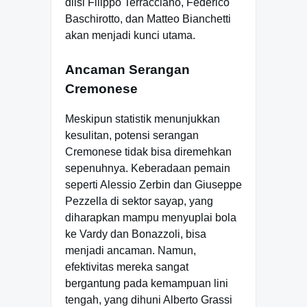
diisi Filippo Terracciano, Federico
Baschirotto, dan Matteo Bianchetti
akan menjadi kunci utama.
Ancaman Serangan
Cremonese
Meskipun statistik menunjukkan
kesulitan, potensi serangan
Cremonese tidak bisa diremehkan
sepenuhnya. Keberadaan pemain
seperti Alessio Zerbin dan Giuseppe
Pezzella di sektor sayap, yang
diharapkan mampu menyuplai bola
ke Vardy dan Bonazzoli, bisa
menjadi ancaman. Namun,
efektivitas mereka sangat
bergantung pada kemampuan lini
tengah, yang dihuni Alberto Grassi