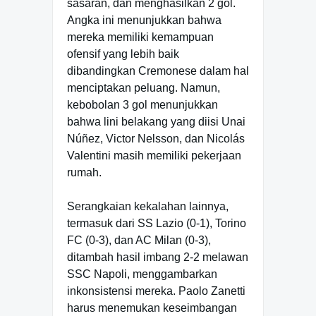
sasaran, dan menghasilkan 2 gol.
Angka ini menunjukkan bahwa
mereka memiliki kemampuan
ofensif yang lebih baik
dibandingkan Cremonese dalam hal
menciptakan peluang. Namun,
kebobolan 3 gol menunjukkan
bahwa lini belakang yang diisi Unai
Núñez, Victor Nelsson, dan Nicolás
Valentini masih memiliki pekerjaan
rumah.
Serangkaian kekalahan lainnya,
termasuk dari SS Lazio (0-1), Torino
FC (0-3), dan AC Milan (0-3),
ditambah hasil imbang 2-2 melawan
SSC Napoli, menggambarkan
inkonsistensi mereka. Paolo Zanetti
harus menemukan keseimbangan