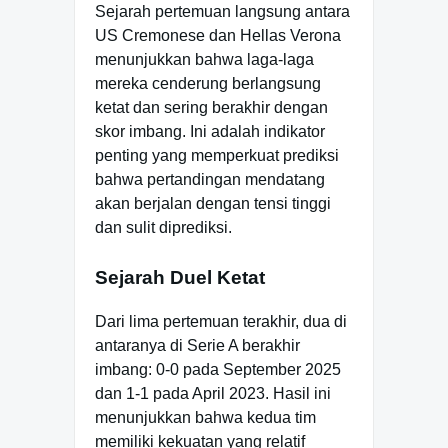
Sejarah pertemuan langsung antara
US Cremonese dan Hellas Verona
menunjukkan bahwa laga-laga
mereka cenderung berlangsung
ketat dan sering berakhir dengan
skor imbang. Ini adalah indikator
penting yang memperkuat prediksi
bahwa pertandingan mendatang
akan berjalan dengan tensi tinggi
dan sulit diprediksi.
Sejarah Duel Ketat
Dari lima pertemuan terakhir, dua di
antaranya di Serie A berakhir
imbang: 0-0 pada September 2025
dan 1-1 pada April 2023. Hasil ini
menunjukkan bahwa kedua tim
memiliki kekuatan yang relatif