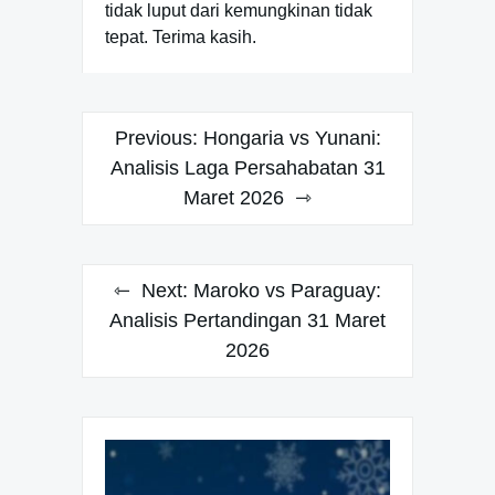
tidak luput dari kemungkinan tidak
tepat. Terima kasih.
Navigasi
Previous:
Hongaria vs Yunani:
pos
Analisis Laga Persahabatan 31
Maret 2026
Next:
Maroko vs Paraguay:
Analisis Pertandingan 31 Maret
2026