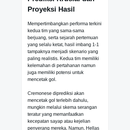
Proyeksi Hasil
Mempertimbangkan performa terkini
kedua tim yang sama-sama
berjuang, serta sejarah pertemuan
yang selalu ketat, hasil imbang 1-1
tampaknya menjadi skenario yang
paling realistis. Kedua tim memiliki
kelemahan di pertahanan namun
juga memiliki potensi untuk
mencetak gol.
Cremonese diprediksi akan
mencetak gol terlebih dahulu,
mungkin melalui skema serangan
teratur yang memanfaatkan
kecepatan sayap atau kejelian
penyerang mereka. Namun, Hellas