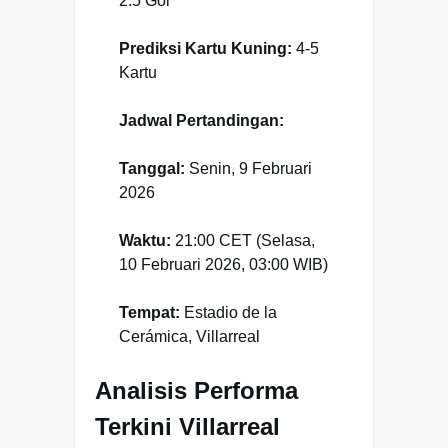
2.5 Gol
Prediksi Kartu Kuning:
4-5
Kartu
Jadwal Pertandingan:
Tanggal:
Senin, 9 Februari
2026
Waktu:
21:00 CET (Selasa,
10 Februari 2026, 03:00 WIB)
Tempat:
Estadio de la
Cerámica, Villarreal
Analisis Performa
Terkini Villarreal