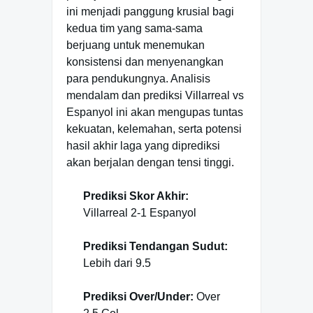
ini menjadi panggung krusial bagi
kedua tim yang sama-sama
berjuang untuk menemukan
konsistensi dan menyenangkan
para pendukungnya. Analisis
mendalam dan prediksi Villarreal vs
Espanyol ini akan mengupas tuntas
kekuatan, kelemahan, serta potensi
hasil akhir laga yang diprediksi
akan berjalan dengan tensi tinggi.
Prediksi Skor Akhir:
Villarreal 2-1 Espanyol
Prediksi Tendangan Sudut:
Lebih dari 9.5
Prediksi Over/Under:
Over