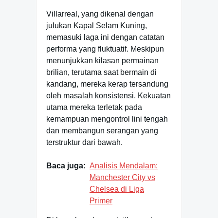
Villarreal, yang dikenal dengan
julukan Kapal Selam Kuning,
memasuki laga ini dengan catatan
performa yang fluktuatif. Meskipun
menunjukkan kilasan permainan
brilian, terutama saat bermain di
kandang, mereka kerap tersandung
oleh masalah konsistensi. Kekuatan
utama mereka terletak pada
kemampuan mengontrol lini tengah
dan membangun serangan yang
terstruktur dari bawah.
Baca juga:
Analisis Mendalam:
Manchester City vs
Chelsea di Liga
Primer