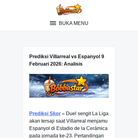
Skip
to
content
BUKA MENU
Prediksi Villarreal vs Espanyol 9
Februari 2026: Analisis
Prediksi Skor
–
Duel sengit La Liga
akan tersaji saat Villarreal menjamu
Espanyol di Estadio de la Cerámica
pada jornada ke-23. Pertandingan