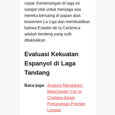
cepat. Kemenangan di laga ini
sangat vital untuk menjaga asa
mereka bersaing di papan atas
klasemen La Liga dan membuktikan
bahwa Estadio de la Cerámica
adalah benteng yang sulit
ditaklukkan.
Evaluasi Kekuatan
Espanyol di Laga
Tandang
Baca juga:
Analisis Mendalam:
Manchester City vs
Chelsea dalam
Pertarungan Premier
League