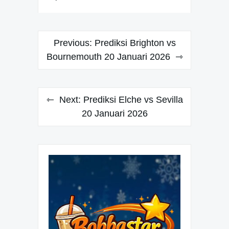
Navigasi
Previous:
Prediksi Brighton vs
pos
Bournemouth 20 Januari 2026
Next:
Prediksi Elche vs Sevilla
20 Januari 2026