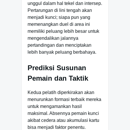
unggul dalam hal tekel dan intersep.
Pertarungan di lini tengah akan
menjadi kunci; siapa pun yang
memenangkan duel di area ini
memiliki peluang lebih besar untuk
mengendalikan jalannya
pertandingan dan menciptakan
lebih banyak peluang berbahaya.
Prediksi Susunan
Pemain dan Taktik
Kedua pelatih diperkirakan akan
menurunkan formasi terbaik mereka
untuk mengamankan hasil
maksimal. Absennya pemain kunci
akibat cedera atau akumulasi kartu
bisa menjadi faktor penentu.