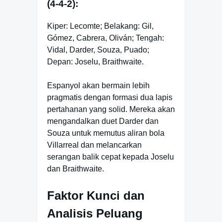
(4-4-2):
Kiper: Lecomte; Belakang: Gil,
Gómez, Cabrera, Oliván; Tengah:
Vidal, Darder, Souza, Puado;
Depan: Joselu, Braithwaite.
Espanyol akan bermain lebih
pragmatis dengan formasi dua lapis
pertahanan yang solid. Mereka akan
mengandalkan duet Darder dan
Souza untuk memutus aliran bola
Villarreal dan melancarkan
serangan balik cepat kepada Joselu
dan Braithwaite.
Faktor Kunci dan
Analisis Peluang