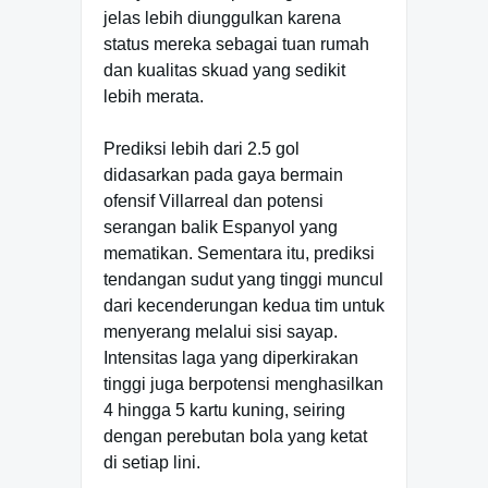
jelas lebih diunggulkan karena
status mereka sebagai tuan rumah
dan kualitas skuad yang sedikit
lebih merata.
Prediksi lebih dari 2.5 gol
didasarkan pada gaya bermain
ofensif Villarreal dan potensi
serangan balik Espanyol yang
mematikan. Sementara itu, prediksi
tendangan sudut yang tinggi muncul
dari kecenderungan kedua tim untuk
menyerang melalui sisi sayap.
Intensitas laga yang diperkirakan
tinggi juga berpotensi menghasilkan
4 hingga 5 kartu kuning, seiring
dengan perebutan bola yang ketat
di setiap lini.