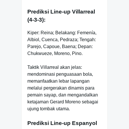
Prediksi Line-up Villarreal
(4-3-3):
Kiper: Reina; Belakang: Femenía,
Albiol, Cuenca, Pedraza; Tengah:
Parejo, Capoue, Baena; Depan:
Chukwueze, Moreno, Pino.
Taktik Villarreal akan jelas:
mendominasi penguasaan bola,
memanfaatkan lebar lapangan
melalui pergerakan dinamis para
pemain sayap, dan mengandalkan
ketajaman Gerard Moreno sebagai
ujung tombak utama.
Prediksi Line-up Espanyol