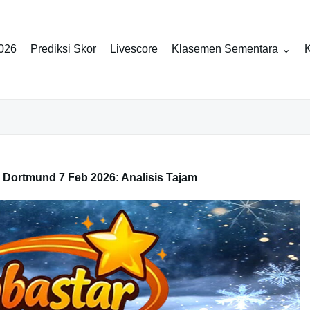
2026
Prediksi Skor
Livescore
Klasemen Sementara
K
 Dortmund 7 Feb 2026: Analisis Tajam