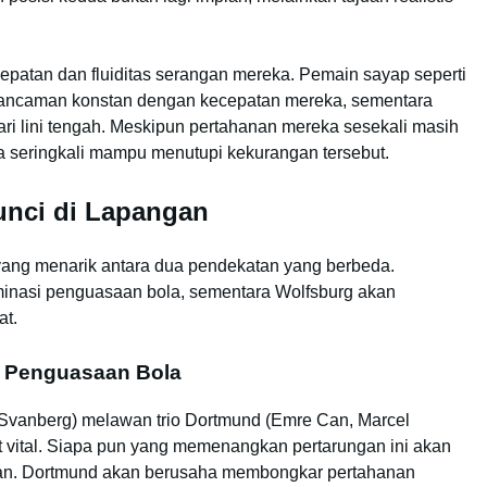
epatan dan fluiditas serangan mereka. Pemain sayap seperti
 ancaman konstan dengan kecepatan mereka, sementara
ari lini tengah. Meskipun pertahanan mereka sesekali masih
a seringkali mampu menutupi kekurangan tersebut.
unci di Lapangan
 yang menarik antara dua pendekatan yang berbeda.
nasi penguasaan bola, sementara Wolfsburg akan
at.
i Penguasaan Bola
& Svanberg) melawan trio Dortmund (Emre Can, Marcel
at vital. Siapa pun yang memenangkan pertarungan ini akan
inan. Dortmund akan berusaha membongkar pertahanan