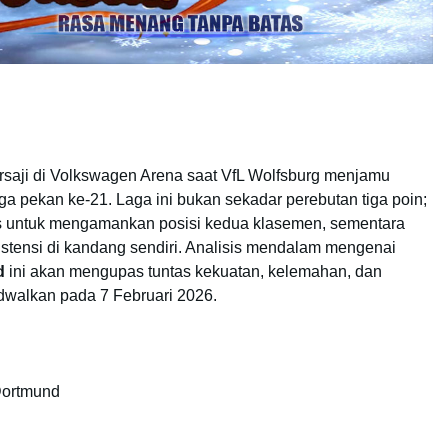
ersaji di Volkswagen Arena saat VfL Wolfsburg menjamu
a pekan ke-21. Laga ini bukan sekadar perebutan tiga poin;
s untuk mengamankan posisi kedua klasemen, sementara
tensi di kandang sendiri. Analisis mendalam mengenai
d
ini akan mengupas tuntas kekuatan, kelemahan, dan
jadwalkan pada 7 Februari 2026.
Dortmund