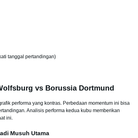
ti tanggal pertandingan)
 Wolfsburg vs Borussia Dortmund
grafik performa yang kontras. Perbedaan momentum ini bisa
ertandingan. Analisis performa kedua kubu memberikan
t ini.
njadi Musuh Utama