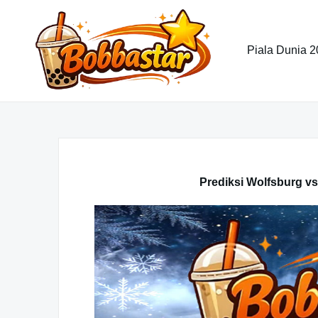
Skip
to
content
Piala Dunia 
Prediksi Wolfsburg vs