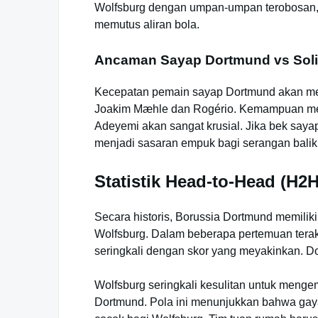
Wolfsburg dengan umpan-umpan terobosan, 
memutus aliran bola.
Ancaman Sayap Dortmund vs Soli
Kecepatan pemain sayap Dortmund akan menj
Joakim Mæhle dan Rogério. Kemampuan mer
Adeyemi akan sangat krusial. Jika bek saya
menjadi sasaran empuk bagi serangan balik 
Statistik Head-to-Head (H2
Secara historis, Borussia Dortmund memilik
Wolfsburg. Dalam beberapa pertemuan terak
seringkali dengan skor yang meyakinkan. Domin
Wolfsburg seringkali kesulitan untuk meng
Dortmund. Pola ini menunjukkan bahwa gay