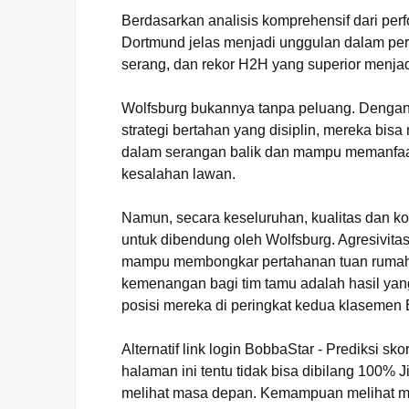
Berdasarkan analisis komprehensif dari perfo
Dortmund jelas menjadi unggulan dalam pertan
serang, dan rekor H2H yang superior menjad
Wolfsburg bukannya tanpa peluang. Dengan
strategi bertahan yang disiplin, mereka bis
dalam serangan balik dan mampu memanfaatk
kesalahan lawan.
Namun, secara keseluruhan, kualitas dan ko
untuk dibendung oleh Wolfsburg. Agresivita
mampu membongkar pertahanan tuan rumah da
kemenangan bagi tim tamu adalah hasil yan
posisi mereka di peringkat kedua klasemen 
Alternatif link login BobbaStar - Prediksi sk
halaman ini tentu tidak bisa dibilang 100%
melihat masa depan. Kemampuan melihat m