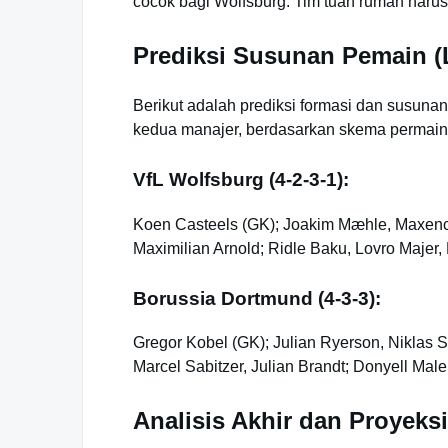
cocok bagi Wolfsburg. Tim tuan rumah harus m
Prediksi Susunan Pemain (
Berikut adalah prediksi formasi dan susun
kedua manajer, berdasarkan skema permaina
VfL Wolfsburg (4-2-3-1):
Koen Casteels (GK); Joakim Mæhle, Maxence 
Maximilian Arnold; Ridle Baku, Lovro Majer
Borussia Dortmund (4-3-3):
Gregor Kobel (GK); Julian Ryerson, Niklas 
Marcel Sabitzer, Julian Brandt; Donyell Male
Analisis Akhir dan Proyeks