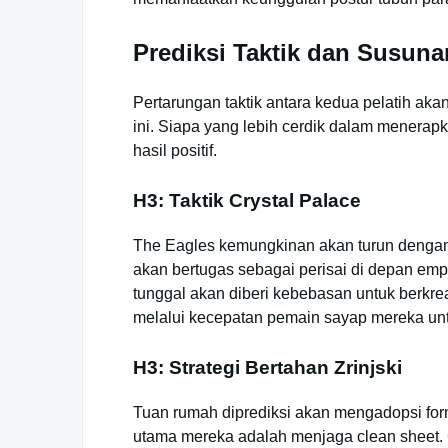
Prediksi Taktik dan Susun
Pertarungan taktik antara kedua pelatih aka
ini. Siapa yang lebih cerdik dalam menerapk
hasil positif.
H3: Taktik Crystal Palace
The Eagles kemungkinan akan turun dengan
akan bertugas sebagai perisai di depan empa
tunggal akan diberi kebebasan untuk berkrea
melalui kecepatan pemain sayap mereka un
H3: Strategi Bertahan Zrinjski
Tuan rumah diprediksi akan mengadopsi formas
utama mereka adalah menjaga clean sheet. G