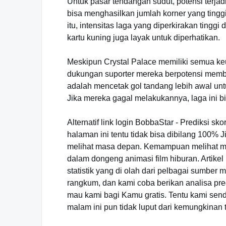
Untuk pasar tendangan sudut, potensi terjad
bisa menghasilkan jumlah korner yang ting
itu, intensitas laga yang diperkirakan ting
kartu kuning juga layak untuk diperhatikan.
Meskipun Crystal Palace memiliki semua keu
dukungan suporter mereka berpotensi membe
adalah mencetak gol tandang lebih awal un
Jika mereka gagal melakukannya, laga ini bis
Alternatif link login BobbaStar - Prediksi sk
halaman ini tentu tidak bisa dibilang 100%
melihat masa depan. Kemampuan melihat m
dalam dongeng animasi film hiburan. Artikel 
statistik yang di olah dari pelbagai sumber 
rangkum, dan kami coba berikan analisa predi
mau kami bagi Kamu gratis. Tentu kami sendir
malam ini pun tidak luput dari kemungkinan t