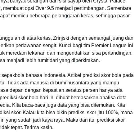
inya banyak serangan dari sisi sayap oleh Crystal Palace
gi, membuat opsi Over 9.5 menjadi pertimbangan. Sementara
gi dapat memicu beberapa pelanggaran keras, sehingga pasar
nggulan di atas kertas, Zrinjski dengan semangat juang dan
rikan perlawanan sengit. Kunci bagi tim Premier League ini
tuk meredam tekanan dan mengendalikan sisa pertandingan.
a menjadi lebih rumit dari yang diperkirakan.
or sepakbola bahasa Indonesia. Artikel prediksi skor bola pada
 Jitu. Tidak ada manusia di bumi nusantara yang mampu
asa depan dengan kepastian seratus persen hanya ada
prediksi skor bola hari ini dibuat berdasarkan analisa data
media. Kita baca-baca juga data yang bisa ditemukan. Kita
ksi skor. Kalau kita bisa bikin prediksi skor jitu 100%, mana
i yang sudah jadi kaya raya. Maka dari itu, prediksi skor
idak tepat. Terima kasih.