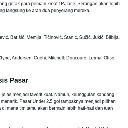
ang gerak para pemain kreatif Palace. Serangan akan lebih
g langsung ke arah dua penyerang mereka.
ić, Barišić, Memija; Tičinović, Stanić, Sučić, Jukić; Bilbija,
yne, Andersen, Guéhi, Mitchell; Doucouré, Lerma; Olise,
sis Pasar
ce jelas menjadi favorit kuat. Namun, keunggulan kandang
h menarik. Pasar Under 2.5 gol tampaknya menjadi pilihan
a di mana tim tamu akan bermain lebih hati-hati dan tuan