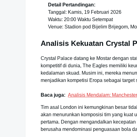
Detail Pertandingan:
Tanggal: Kamis, 19 Februari 2026
Waktu: 20:00 Waktu Setempat
Venue: Stadion pod Bijelim Brijegom, Mo
Analisis Kekuatan Crystal 
Crystal Palace datang ke Mostar dengan statu
kompetitif di dunia, The Eagles memiliki keu
kedalaman skuad. Musim ini, mereka menunj
menjadikan kompetisi Eropa sebagai target se
Baca juga:
Analisis Mendalam: Manchester 
Tim asal London ini kemungkinan besar tid
akan menurunkan komposisi tim yang kuat 
pertama. Dengan mengandalkan kecepatan pa
berusaha mendominasi penguasaan bola dan