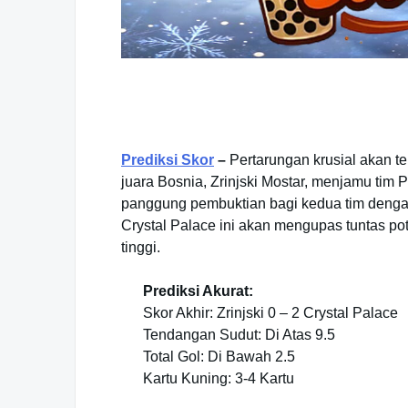
Prediksi Skor
–
Pertarungan krusial akan t
juara Bosnia, Zrinjski Mostar, menjamu tim 
panggung pembuktian bagi kedua tim dengan 
Crystal Palace ini akan mengupas tuntas po
tinggi.
Prediksi Akurat:
Skor Akhir: Zrinjski 0 – 2 Crystal Palace
Tendangan Sudut: Di Atas 9.5
Total Gol: Di Bawah 2.5
Kartu Kuning: 3-4 Kartu