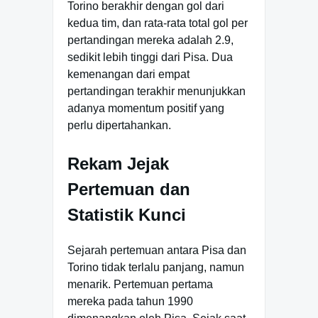
Torino berakhir dengan gol dari
kedua tim, dan rata-rata total gol per
pertandingan mereka adalah 2.9,
sedikit lebih tinggi dari Pisa. Dua
kemenangan dari empat
pertandingan terakhir menunjukkan
adanya momentum positif yang
perlu dipertahankan.
Rekam Jejak
Pertemuan dan
Statistik Kunci
Sejarah pertemuan antara Pisa dan
Torino tidak terlalu panjang, namun
menarik. Pertemuan pertama
mereka pada tahun 1990