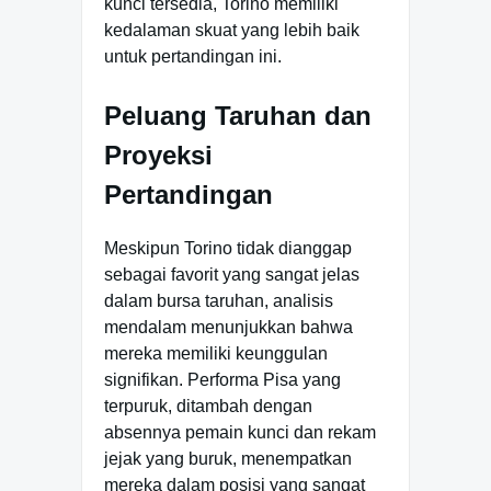
kunci tersedia, Torino memiliki
kedalaman skuat yang lebih baik
untuk pertandingan ini.
Peluang Taruhan dan
Proyeksi
Pertandingan
Meskipun Torino tidak dianggap
sebagai favorit yang sangat jelas
dalam bursa taruhan, analisis
mendalam menunjukkan bahwa
mereka memiliki keunggulan
signifikan. Performa Pisa yang
terpuruk, ditambah dengan
absennya pemain kunci dan rekam
jejak yang buruk, menempatkan
mereka dalam posisi yang sangat