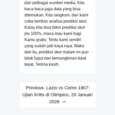
dari pelbagai sumber media. Kita
baca-baca juga data yang bisa
ditemukan. Kita rangkum, dan kami
coba berikan analisa prediksi skor.
Kalau kita bisa bikin prediksi skor
jitu 100%, mana mau kami bagi
Kamu gratis. Tentu kami sendiri
yang sudah jadi kaya raya. Maka
dari itu, prediksi skor malam ini pun
tidak luput dari kemungkinan tidak
tepat. Terima kasih.
Navigasi
Previous:
Lazio vs Como 1907:
pos
Ujian Kritis di Olimpico, 20 Januari
2026