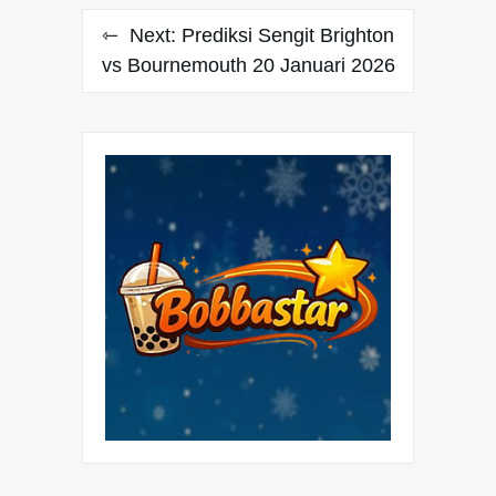
Next:
Prediksi Sengit Brighton
vs Bournemouth 20 Januari 2026