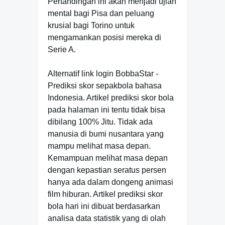
Pertandingan ini akan menjadi ujian
mental bagi Pisa dan peluang
krusial bagi Torino untuk
mengamankan posisi mereka di
Serie A.
Alternatif link login BobbaStar -
Prediksi skor sepakbola bahasa
Indonesia. Artikel prediksi skor bola
pada halaman ini tentu tidak bisa
dibilang 100% Jitu. Tidak ada
manusia di bumi nusantara yang
mampu melihat masa depan.
Kemampuan melihat masa depan
dengan kepastian seratus persen
hanya ada dalam dongeng animasi
film hiburan. Artikel prediksi skor
bola hari ini dibuat berdasarkan
analisa data statistik yang di olah