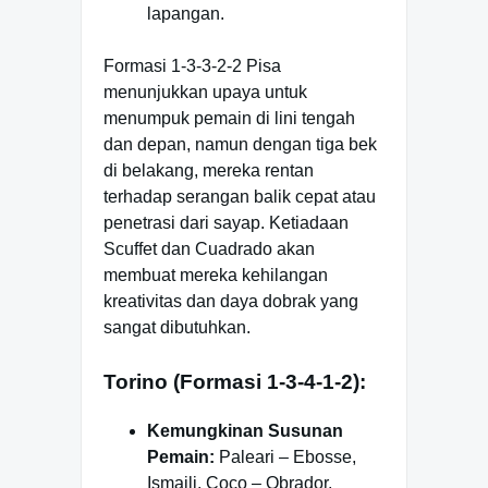
lapangan.
Formasi 1-3-3-2-2 Pisa
menunjukkan upaya untuk
menumpuk pemain di lini tengah
dan depan, namun dengan tiga bek
di belakang, mereka rentan
terhadap serangan balik cepat atau
penetrasi dari sayap. Ketiadaan
Scuffet dan Cuadrado akan
membuat mereka kehilangan
kreativitas dan daya dobrak yang
sangat dibutuhkan.
Torino (Formasi 1-3-4-1-2):
Kemungkinan Susunan
Pemain:
Paleari – Ebosse,
Ismajli, Coco – Obrador,