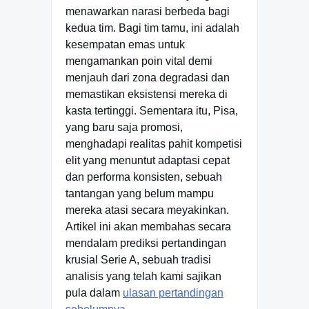
menawarkan narasi berbeda bagi
kedua tim. Bagi tim tamu, ini adalah
kesempatan emas untuk
mengamankan poin vital demi
menjauh dari zona degradasi dan
memastikan eksistensi mereka di
kasta tertinggi. Sementara itu, Pisa,
yang baru saja promosi,
menghadapi realitas pahit kompetisi
elit yang menuntut adaptasi cepat
dan performa konsisten, sebuah
tantangan yang belum mampu
mereka atasi secara meyakinkan.
Artikel ini akan membahas secara
mendalam prediksi pertandingan
krusial Serie A, sebuah tradisi
analisis yang telah kami sajikan
pula dalam
ulasan pertandingan