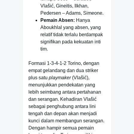
Vlašić, Gineitis, Ilkhan,
Pedersen – Adams, Simeone.
Pemain Absen:
Hanya
Aboukhlal yang absen, yang
relatif tidak terlalu berdampak
signifikan pada kekuatan inti
tim.
Formasi 1-3-4-1-2 Torino, dengan
empat gelandang dan dua striker
plus satu
playmaker
(Vlašić),
menunjukkan pendekatan yang
lebih seimbang antara pertahanan
dan serangan. Kehadiran Vlašić
sebagai penghubung antara lini
tengah dan depan akan menjadi
kunci dalam membangun serangan.
Dengan hampir semua pemain