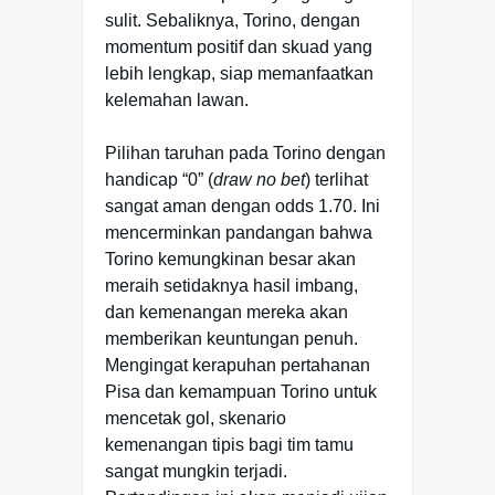
sulit. Sebaliknya, Torino, dengan
momentum positif dan skuad yang
lebih lengkap, siap memanfaatkan
kelemahan lawan.
Pilihan taruhan pada Torino dengan
handicap “0” (
draw no bet
) terlihat
sangat aman dengan odds 1.70. Ini
mencerminkan pandangan bahwa
Torino kemungkinan besar akan
meraih setidaknya hasil imbang,
dan kemenangan mereka akan
memberikan keuntungan penuh.
Mengingat kerapuhan pertahanan
Pisa dan kemampuan Torino untuk
mencetak gol, skenario
kemenangan tipis bagi tim tamu
sangat mungkin terjadi.