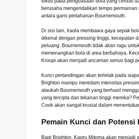
fokus pada penguasaan bola yang cerdas dan
berusaha mengendalikan tempo permainan me
antara garis pertahanan Bournemouth.
Di sisi lain, Iraola membawa gaya sepak bol
dikenal dengan pressing tinggi, kecepata
peluang. Bournemouth tidak akan ragu untu
memenangkan bola di area berbahaya. Kecep
Kroupi akan menjadi ancaman serius bagi p
Kunci pertandingan akan terletak pada s
Brighton mampu meredam intensitas press
ataukah Bournemouth yang berhasil mengga
yang tercipta dari tekanan tinggi mereka? P
Cook akan sangat krusial dalam menentukan 
Pemain Kunci dan Potensi
Bagi Brighton, Kaoru Mitoma akan menjadi 