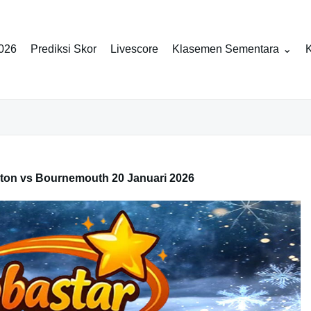
2026
Prediksi Skor
Livescore
Klasemen Sementara
K
hton vs Bournemouth 20 Januari 2026