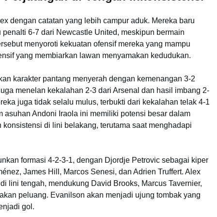
mex dengan catatan yang lebih campur aduk. Mereka baru
du penalti 6-7 dari Newcastle United, meskipun bermain
tersebut menyoroti kekuatan ofensif mereka yang mampu
efensif yang membiarkan lawan menyamakan kedudukan.
kan karakter pantang menyerah dengan kemenangan 3-2
uga menelan kekalahan 2-3 dari Arsenal dan hasil imbang 2-
a juga tidak selalu mulus, terbukti dari kekalahan telak 4-1
 asuhan Andoni Iraola ini memiliki potensi besar dalam
 konsistensi di lini belakang, terutama saat menghadapi
nkan formasi 4-2-3-1, dengan Djordje Petrovic sebagai kiper
ménez, James Hill, Marcos Senesi, dan Adrien Truffert. Alex
di lini tengah, mendukung David Brooks, Marcus Tavernier,
ptakan peluang. Evanilson akan menjadi ujung tombak yang
njadi gol.