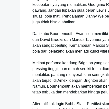
kecepatannya yang mematikan. Georginio Ru
gawang. Jangan lupakan pula peran Lewis 
situasi bola mati. Pengalaman Danny Welbe
juga tidak bisa diabaikan.
Dari kubu Bournemouth, Evanilson memilik
dari David Brooks dan Marcus Tavernier ya
akan sangat penting. Kemampuan Marcos Se
bola dari belakang akan menjadi kunci vita
Melihat performa kandang Brighton yang sa
pressing tinggi, tuan rumah sedikit lebih d
mentalitas pantang menyerah dan seringkali 
akan terjadi di Amex, dengan Brighton akan 
Namun, Bournemouth akan memberikan perla
tetap terbuka dan mendebarkan hingga peluit
Alternatif link login BobbaStar - Prediksi sk