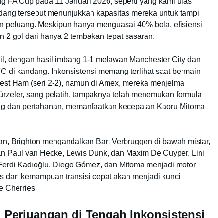
g FA Cup pada 11 Januari 2026, seperti yang kami ulas
ang tersebut menunjukkan kapasitas mereka untuk tampil
n peluang. Meskipun hanya menguasai 40% bola, efisiensi
 2 gol dari hanya 2 tembakan tepat sasaran.
il, dengan hasil imbang 1-1 melawan Manchester City dan
 di kandang. Inkonsistensi memang terlihat saat bermain
est Ham (seri 2-2), namun di Amex, mereka menjelma
Hürzeler, sang pelatih, tampaknya telah menemukan formula
ang dan pertahanan, memanfaatkan kecepatan Kaoru Mitoma
an, Brighton mengandalkan Bart Verbruggen di bawah mistar,
Jan Paul van Hecke, Lewis Dunk, dan Maxim De Cuyper. Lini
, Ferdi Kadıoğlu, Diego Gómez, dan Mitoma menjadi motor
as dan kemampuan transisi cepat akan menjadi kunci
 Cherries.
Perjuangan di Tengah Inkonsistensi