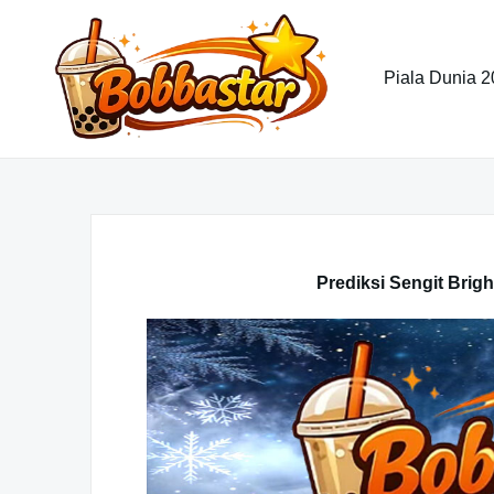
Skip
to
content
Piala Dunia 
Prediksi Sengit Brig