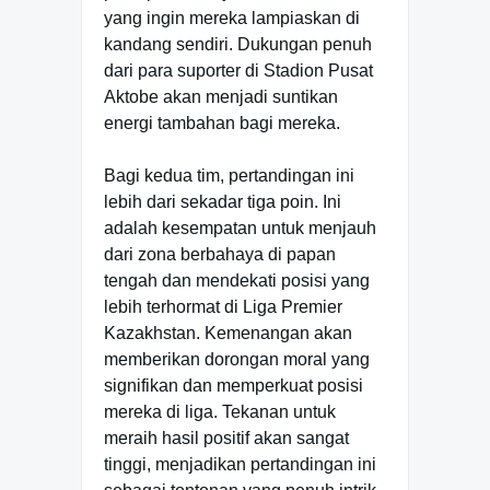
yang ingin mereka lampiaskan di
kandang sendiri. Dukungan penuh
dari para suporter di Stadion Pusat
Aktobe akan menjadi suntikan
energi tambahan bagi mereka.
Bagi kedua tim, pertandingan ini
lebih dari sekadar tiga poin. Ini
adalah kesempatan untuk menjauh
dari zona berbahaya di papan
tengah dan mendekati posisi yang
lebih terhormat di Liga Premier
Kazakhstan. Kemenangan akan
memberikan dorongan moral yang
signifikan dan memperkuat posisi
mereka di liga. Tekanan untuk
meraih hasil positif akan sangat
tinggi, menjadikan pertandingan ini