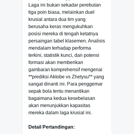
Laga ini bukan sekadar perebutan
tiga poin biasa, melainkan duel
krusial antara dua tim yang
berusaha keras mengukuhkan
posisi mereka di tengah ketatnya
persaingan tabel klasemen. Analisis
mendalam terhadap performa
terkini, statistik kunci, dan potensi
formasi akan memberikan
gambaran komprehensif mengenai
**prediksi Aktobe vs Zhetysu** yang
sangat dinanti ini. Para penggemar
sepak bola tentu menantikan
bagaimana kedua kesebelasan
akan menunjukkan kapasitas
mereka dalam laga krusial ini.
Detail Pertandingan: