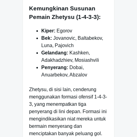
Kemungkinan Susunan
Pemain Zhetysu (1-4-3-3):
Kiper:
Egorov
Bek:
Jovanovic, Baltabekov,
Luna, Pajovich
Gelandang:
Kashken,
Adakhadzhiev, Mosiashvili
Penyerang:
Dobai,
Anuarbekov, Abzalov
Zhetysu, di sisi lain, cenderung
menggunakan formasi ofensif 1-4-3-
3, yang menempatkan tiga
penyerang di lini depan. Formasi ini
mengindikasikan niat mereka untuk
bermain menyerang dan
menciptakan banyak peluang gol.