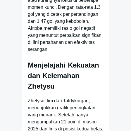
atau kurangnya fokus di beberapa
momen kunci. Dengan rata-rata 1.3
gol yang dicetak per pertandingan
dan 1.47 gol yang kebobolan,
Aktobe memiliki rasio gol negatif
yang menuntut perbaikan signifikan
di lini pertahanan dan efektivitas
serangan.
Menjelajahi Kekuatan
dan Kelemahan
Zhetysu
Zhetysu, tim dari Taldykorgan,
menunjukkan grafik peningkatan
yang menarik. Setelah hanya
mengumpulkan 21 poin di musim
2025 dan finis di posisi kedua belas,