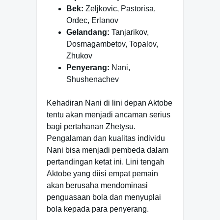
Bek:
Zeljkovic, Pastorisa,
Ordec, Erlanov
Gelandang:
Tanjarikov,
Dosmagambetov, Topalov,
Zhukov
Penyerang:
Nani,
Shushenachev
Kehadiran Nani di lini depan Aktobe
tentu akan menjadi ancaman serius
bagi pertahanan Zhetysu.
Pengalaman dan kualitas individu
Nani bisa menjadi pembeda dalam
pertandingan ketat ini. Lini tengah
Aktobe yang diisi empat pemain
akan berusaha mendominasi
penguasaan bola dan menyuplai
bola kepada para penyerang.