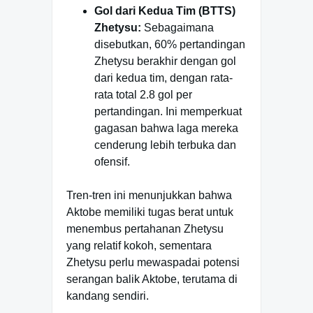
Gol dari Kedua Tim (BTTS)
Zhetysu:
Sebagaimana
disebutkan, 60% pertandingan
Zhetysu berakhir dengan gol
dari kedua tim, dengan rata-
rata total 2.8 gol per
pertandingan. Ini memperkuat
gagasan bahwa laga mereka
cenderung lebih terbuka dan
ofensif.
Tren-tren ini menunjukkan bahwa
Aktobe memiliki tugas berat untuk
menembus pertahanan Zhetysu
yang relatif kokoh, sementara
Zhetysu perlu mewaspadai potensi
serangan balik Aktobe, terutama di
kandang sendiri.