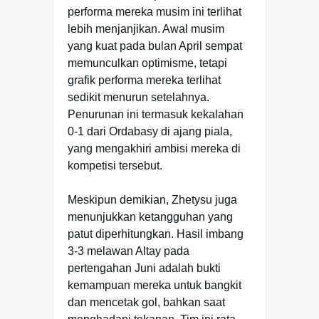
performa mereka musim ini terlihat
lebih menjanjikan. Awal musim
yang kuat pada bulan April sempat
memunculkan optimisme, tetapi
grafik performa mereka terlihat
sedikit menurun setelahnya.
Penurunan ini termasuk kekalahan
0-1 dari Ordabasy di ajang piala,
yang mengakhiri ambisi mereka di
kompetisi tersebut.
Meskipun demikian, Zhetysu juga
menunjukkan ketangguhan yang
patut diperhitungkan. Hasil imbang
3-3 melawan Altay pada
pertengahan Juni adalah bukti
kemampuan mereka untuk bangkit
dan mencetak gol, bahkan saat