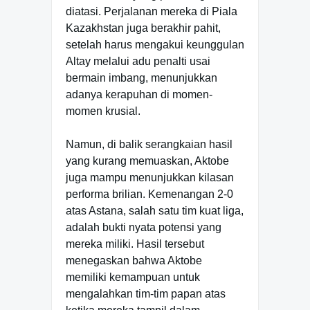
diatasi. Perjalanan mereka di Piala
Kazakhstan juga berakhir pahit,
setelah harus mengakui keunggulan
Altay melalui adu penalti usai
bermain imbang, menunjukkan
adanya kerapuhan di momen-
momen krusial.
Namun, di balik serangkaian hasil
yang kurang memuaskan, Aktobe
juga mampu menunjukkan kilasan
performa brilian. Kemenangan 2-0
atas Astana, salah satu tim kuat liga,
adalah bukti nyata potensi yang
mereka miliki. Hasil tersebut
menegaskan bahwa Aktobe
memiliki kemampuan untuk
mengalahkan tim-tim papan atas