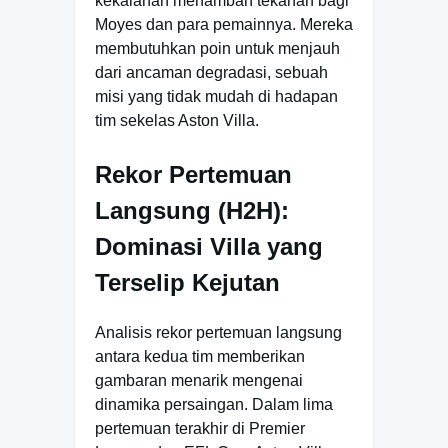
kekalahan menambah tekanan bagi
Moyes dan para pemainnya. Mereka
membutuhkan poin untuk menjauh
dari ancaman degradasi, sebuah
misi yang tidak mudah di hadapan
tim sekelas Aston Villa.
Rekor Pertemuan
Langsung (H2H):
Dominasi Villa yang
Terselip Kejutan
Analisis rekor pertemuan langsung
antara kedua tim memberikan
gambaran menarik mengenai
dinamika persaingan. Dalam lima
pertemuan terakhir di Premier