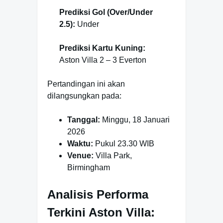
Prediksi Gol (Over/Under
2.5):
Under
Prediksi Kartu Kuning:
Aston Villa 2 – 3 Everton
Pertandingan ini akan
dilangsungkan pada:
Tanggal:
Minggu, 18 Januari
2026
Waktu:
Pukul 23.30 WIB
Venue:
Villa Park,
Birmingham
Analisis Performa
Terkini Aston Villa: