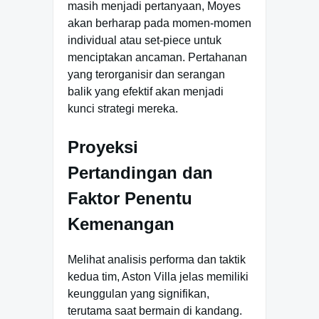
masih menjadi pertanyaan, Moyes
akan berharap pada momen-momen
individual atau set-piece untuk
menciptakan ancaman. Pertahanan
yang terorganisir dan serangan
balik yang efektif akan menjadi
kunci strategi mereka.
Proyeksi
Pertandingan dan
Faktor Penentu
Kemenangan
Melihat analisis performa dan taktik
kedua tim, Aston Villa jelas memiliki
keunggulan yang signifikan,
terutama saat bermain di kandang.