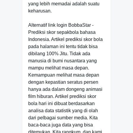
yang lebih memadai adalah suatu
keharusan.
Alternatif link login BobbaStar -
Prediksi skor sepakbola bahasa
Indonesia. Artikel prediksi skor bola
pada halaman ini tentu tidak bisa
dibilang 100% Jitu. Tidak ada
manusia di bumi nusantara yang
mampu melihat masa depan.
Kemampuan melihat masa depan
dengan kepastian seratus persen
hanya ada dalam dongeng animasi
film hiburan. Artikel prediksi skor
bola hari ini dibuat berdasarkan
analisa data statistik yang di olah
dari pelbagai sumber media. Kita
baca-baca juga data yang bisa
ditemukan. Kita rangkum, dan kami