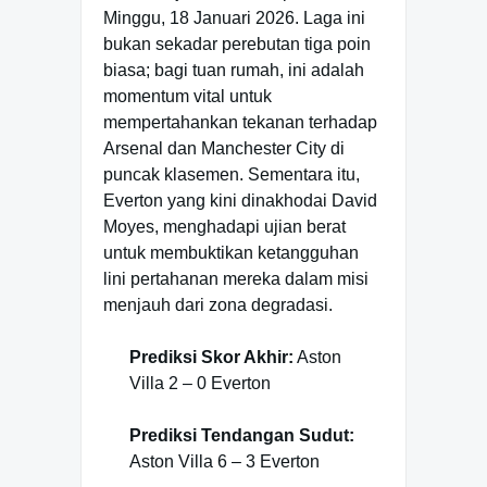
Minggu, 18 Januari 2026. Laga ini
bukan sekadar perebutan tiga poin
biasa; bagi tuan rumah, ini adalah
momentum vital untuk
mempertahankan tekanan terhadap
Arsenal dan Manchester City di
puncak klasemen. Sementara itu,
Everton yang kini dinakhodai David
Moyes, menghadapi ujian berat
untuk membuktikan ketangguhan
lini pertahanan mereka dalam misi
menjauh dari zona degradasi.
Prediksi Skor Akhir:
Aston
Villa 2 – 0 Everton
Prediksi Tendangan Sudut:
Aston Villa 6 – 3 Everton