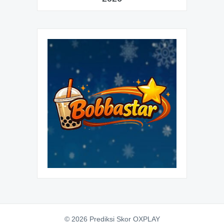
© 2026 Prediksi Skor OXPLAY