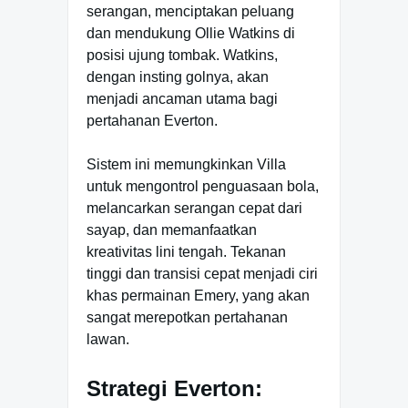
serangan, menciptakan peluang
dan mendukung Ollie Watkins di
posisi ujung tombak. Watkins,
dengan insting golnya, akan
menjadi ancaman utama bagi
pertahanan Everton.
Sistem ini memungkinkan Villa
untuk mengontrol penguasaan bola,
melancarkan serangan cepat dari
sayap, dan memanfaatkan
kreativitas lini tengah. Tekanan
tinggi dan transisi cepat menjadi ciri
khas permainan Emery, yang akan
sangat merepotkan pertahanan
lawan.
Strategi Everton: