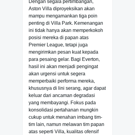
Dengan segala pertimbangan,
Aston Villa diproyeksikan akan
mampu mengamankan tiga poin
penting di Villa Park. Kemenangan
ini tidak hanya akan memperkokoh
posisi mereka di papan atas
Premier League, tetapi juga
mengirimkan pesan kuat kepada
para pesaing gelar. Bagi Everton,
hasil ini akan menjadi pengingat
akan urgensi untuk segera
memperbaiki performa mereka,
khususnya di lini serang, agar dapat
keluar dari ancaman degradasi
yang membayangi. Fokus pada
konsolidasi pertahanan mungkin
cukup untuk menahan imbang tim-
tim lain, namun melawan tim papan
atas seperti Villa, kualitas ofensif