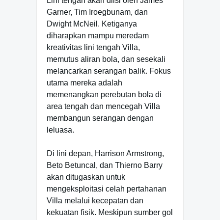
Lini tengah akan diisi oleh James
Garner, Tim Iroegbunam, dan
Dwight McNeil. Ketiganya
diharapkan mampu meredam
kreativitas lini tengah Villa,
memutus aliran bola, dan sesekali
melancarkan serangan balik. Fokus
utama mereka adalah
memenangkan perebutan bola di
area tengah dan mencegah Villa
membangun serangan dengan
leluasa.
Di lini depan, Harrison Armstrong,
Beto Betuncal, dan Thierno Barry
akan ditugaskan untuk
mengeksploitasi celah pertahanan
Villa melalui kecepatan dan
kekuatan fisik. Meskipun sumber gol