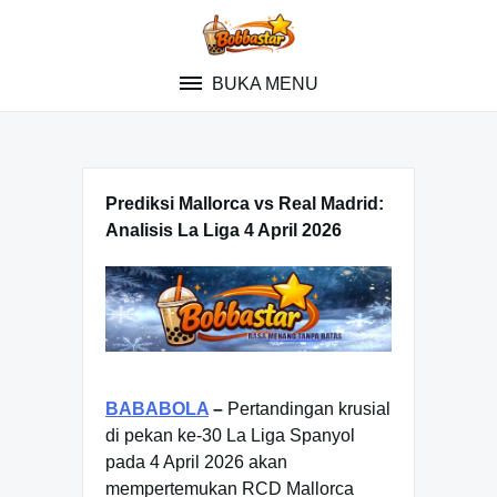
Skip
to
content
BUKA MENU
Prediksi Mallorca vs Real Madrid:
Analisis La Liga 4 April 2026
BABABOLA
–
Pertandingan krusial
di pekan ke-30 La Liga Spanyol
pada 4 April 2026 akan
mempertemukan RCD Mallorca