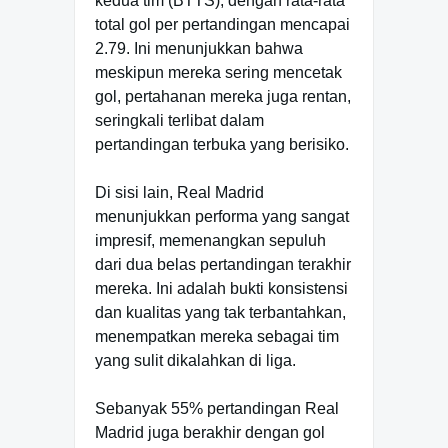
kedua tim (BTTS), dengan rata-rata
total gol per pertandingan mencapai
2.79. Ini menunjukkan bahwa
meskipun mereka sering mencetak
gol, pertahanan mereka juga rentan,
seringkali terlibat dalam
pertandingan terbuka yang berisiko.
Di sisi lain, Real Madrid
menunjukkan performa yang sangat
impresif, memenangkan sepuluh
dari dua belas pertandingan terakhir
mereka. Ini adalah bukti konsistensi
dan kualitas yang tak terbantahkan,
menempatkan mereka sebagai tim
yang sulit dikalahkan di liga.
Sebanyak 55% pertandingan Real
Madrid juga berakhir dengan gol