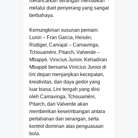
melancarkan serangan mematikan
melalui duet penyerang yang sangat
berbahaya.
Kemungkinan susunan pemain:
Lunin – Fran Garcia, Heisén,
Rüdiger, Carvajal – Camavinga,
Tchouaméni, Pitarch, Valverde –
Mbappé, Vinicius Junior. Kehadiran
Mbappé bersama Vinicius Junior di
lini depan menjanjikan kecepatan,
kreativitas, dan daya gedor yang
luar biasa. Lini tengah yang diisi
oleh Camavinga, Tchouaméni,
Pitarch, dan Valverde akan
memberikan keseimbangan antara
pertahanan dan serangan, serta
kontrol dominan atas penguasaan
bola.