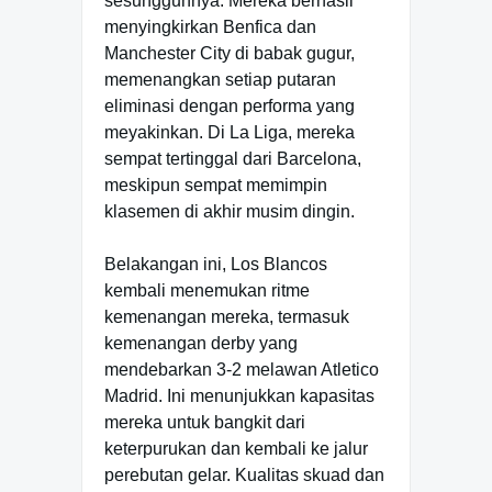
sesungguhnya. Mereka berhasil
menyingkirkan Benfica dan
Manchester City di babak gugur,
memenangkan setiap putaran
eliminasi dengan performa yang
meyakinkan. Di La Liga, mereka
sempat tertinggal dari Barcelona,
meskipun sempat memimpin
klasemen di akhir musim dingin.
Belakangan ini, Los Blancos
kembali menemukan ritme
kemenangan mereka, termasuk
kemenangan derby yang
mendebarkan 3-2 melawan Atletico
Madrid. Ini menunjukkan kapasitas
mereka untuk bangkit dari
keterpurukan dan kembali ke jalur
perebutan gelar. Kualitas skuad dan