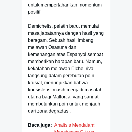
untuk mempertahankan momentum
positif.
Demichelis, pelatih baru, memulai
masa jabatannya dengan hasil yang
beragam. Sebuah hasil imbang
melawan Osasuna dan
kemenangan atas Espanyol sempat
memberikan harapan baru. Namun,
kekalahan melawan Elche, rival
langsung dalam perebutan poin
krusial, menunjukkan bahwa
konsistensi masih menjadi masalah
utama bagi Mallorca, yang sangat
membutuhkan poin untuk menjauh
dari zona degradasi.
Baca juga:
Analisis Mendalam: