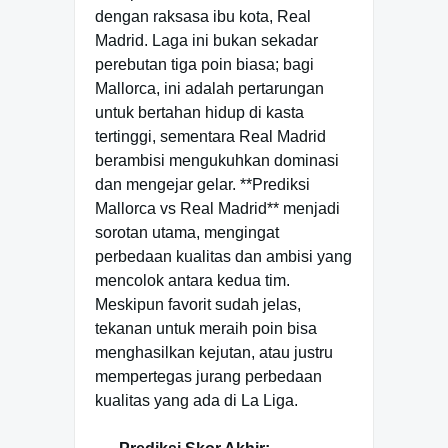
dengan raksasa ibu kota, Real
Madrid. Laga ini bukan sekadar
perebutan tiga poin biasa; bagi
Mallorca, ini adalah pertarungan
untuk bertahan hidup di kasta
tertinggi, sementara Real Madrid
berambisi mengukuhkan dominasi
dan mengejar gelar. **Prediksi
Mallorca vs Real Madrid** menjadi
sorotan utama, mengingat
perbedaan kualitas dan ambisi yang
mencolok antara kedua tim.
Meskipun favorit sudah jelas,
tekanan untuk meraih poin bisa
menghasilkan kejutan, atau justru
mempertegas jurang perbedaan
kualitas yang ada di La Liga.