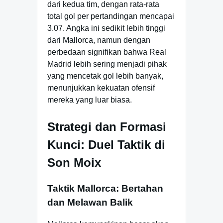
dari kedua tim, dengan rata-rata
total gol per pertandingan mencapai
3.07. Angka ini sedikit lebih tinggi
dari Mallorca, namun dengan
perbedaan signifikan bahwa Real
Madrid lebih sering menjadi pihak
yang mencetak gol lebih banyak,
menunjukkan kekuatan ofensif
mereka yang luar biasa.
Strategi dan Formasi
Kunci: Duel Taktik di
Son Moix
Taktik Mallorca: Bertahan
dan Melawan Balik