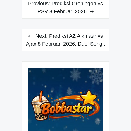
Navigasi
Previous:
Prediksi Groningen vs
pos
PSV 8 Februari 2026
Next:
Prediksi AZ Alkmaar vs
Ajax 8 Februari 2026: Duel Sengit