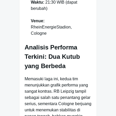
Waktu:
21:30 WIB (dapat
berubah)
Venue:
RheinEnergieStadion,
Cologne
Analisis Performa
Terkini: Dua Kutub
yang Berbeda
Memasuki laga ini, kedua tim
menunjukkan grafik performa yang
sangat kontras. RB Leipzig tampil
sebagai salah satu penantang gelar
serius, sementara Cologne berjuang
untuk menemukan stabilitas di