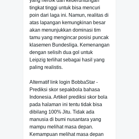
yang heroik dan keberuntungan
tingkat tinggi untuk bisa mencuri
poin dari laga ini. Namun, realitas di
atas lapangan kemungkinan besar
akan menunjukkan dominasi tim
tamu yang mengincar posisi puncak
klasemen Bundesliga. Kemenangan
dengan selisih dua gol untuk
Leipzig terlihat sebagai hasil yang
paling realistis.
Alternatif link login BobbaStar -
Prediksi skor sepakbola bahasa
Indonesia. Artikel prediksi skor bola
pada halaman ini tentu tidak bisa
dibilang 100% Jitu. Tidak ada
manusia di bumi nusantara yang
mampu melihat masa depan.
Kemampuan melihat masa depan