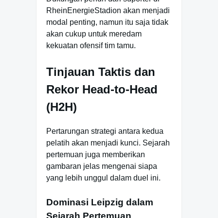
RheinEnergieStadion akan menjadi
modal penting, namun itu saja tidak
akan cukup untuk meredam
kekuatan ofensif tim tamu.
Tinjauan Taktis dan
Rekor Head-to-Head
(H2H)
Pertarungan strategi antara kedua
pelatih akan menjadi kunci. Sejarah
pertemuan juga memberikan
gambaran jelas mengenai siapa
yang lebih unggul dalam duel ini.
Dominasi Leipzig dalam
Sejarah Pertemuan