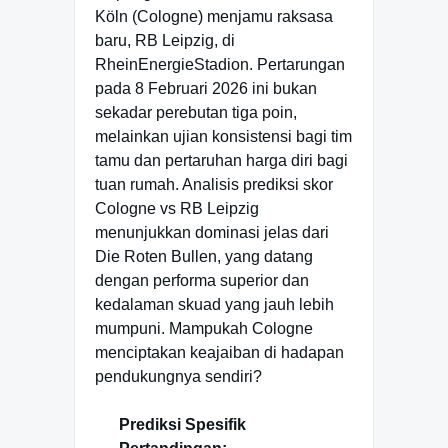
Köln (Cologne) menjamu raksasa
baru, RB Leipzig, di
RheinEnergieStadion. Pertarungan
pada 8 Februari 2026 ini bukan
sekadar perebutan tiga poin,
melainkan ujian konsistensi bagi tim
tamu dan pertaruhan harga diri bagi
tuan rumah. Analisis prediksi skor
Cologne vs RB Leipzig
menunjukkan dominasi jelas dari
Die Roten Bullen, yang datang
dengan performa superior dan
kedalaman skuad yang jauh lebih
mumpuni. Mampukah Cologne
menciptakan keajaiban di hadapan
pendukungnya sendiri?
Prediksi Spesifik