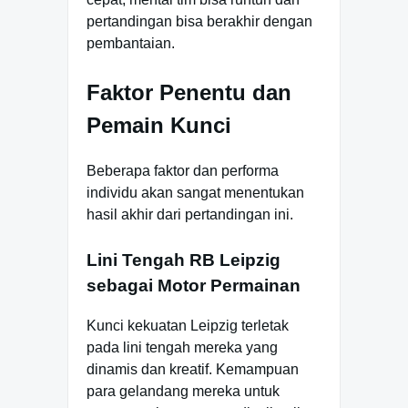
pertandingan bisa berakhir dengan
pembantaian.
Faktor Penentu dan
Pemain Kunci
Beberapa faktor dan performa
individu akan sangat menentukan
hasil akhir dari pertandingan ini.
Lini Tengah RB Leipzig
sebagai Motor Permainan
Kunci kekuatan Leipzig terletak
pada lini tengah mereka yang
dinamis dan kreatif. Kemampuan
para gelandang mereka untuk