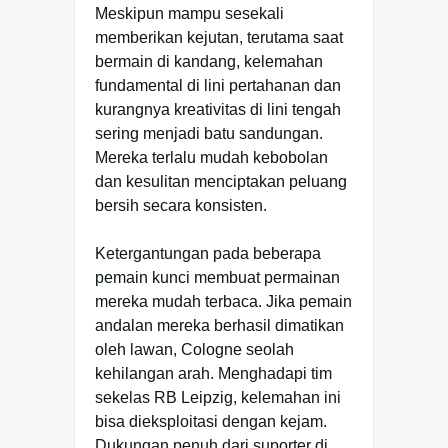
Meskipun mampu sesekali
memberikan kejutan, terutama saat
bermain di kandang, kelemahan
fundamental di lini pertahanan dan
kurangnya kreativitas di lini tengah
sering menjadi batu sandungan.
Mereka terlalu mudah kebobolan
dan kesulitan menciptakan peluang
bersih secara konsisten.
Ketergantungan pada beberapa
pemain kunci membuat permainan
mereka mudah terbaca. Jika pemain
andalan mereka berhasil dimatikan
oleh lawan, Cologne seolah
kehilangan arah. Menghadapi tim
sekelas RB Leipzig, kelemahan ini
bisa dieksploitasi dengan kejam.
Dukungan penuh dari suporter di