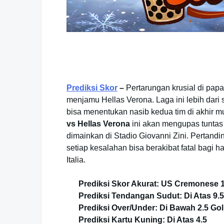
Prediksi Skor
–
Pertarungan krusial di pa
menjamu Hellas Verona. Laga ini lebih dari s
bisa menentukan nasib kedua tim di akhir 
vs Hellas Verona
ini akan mengupas tuntas 
dimainkan di Stadio Giovanni Zini. Pertandin
setiap kesalahan bisa berakibat fatal bagi h
Italia.
Prediksi Skor Akurat: US Cremonese 1
Prediksi Tendangan Sudut: Di Atas 9.5
Prediksi Over/Under: Di Bawah 2.5 Gol
Prediksi Kartu Kuning: Di Atas 4.5