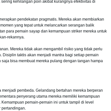
sering kehilangan poin akibat kurangnya efektivitas di
enerapkan pendekatan pragmatis. Mereka akan membiarkan
omen yang tepat untuk melancarkan serangan balik
atan para pemain sayap dan kemampuan striker mereka untuk
kan-rekannya.
anan. Mereka tidak akan mengambil risiko yang tidak perlu
 Disiplin taktis akan menjadi mantra bagi setiap pemain
an saja bisa membuat mereka pulang dengan tangan hampa
isa menjadi pembeda. Gelandang bertahan mereka berperan
 sementara penyerang utama mereka memiliki kemampuan
it. Kemampuan pemain-pemain ini untuk tampil di level
r pertandingan.