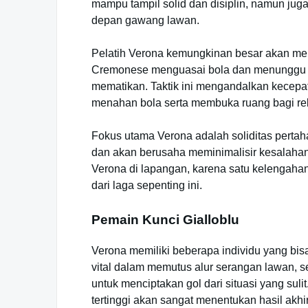
mampu tampil solid dan disiplin, namun juga 
depan gawang lawan.
Pelatih Verona kemungkinan besar akan m
Cremonese menguasai bola dan menunggu m
mematikan. Taktik ini mengandalkan kecep
menahan bola serta membuka ruang bagi re
Fokus utama Verona adalah soliditas pertah
dan akan berusaha meminimalisir kesalahan.
Verona di lapangan, karena satu kelengah
dari laga sepenting ini.
Pemain Kunci Gialloblu
Verona memiliki beberapa individu yang b
vital dalam memutus alur serangan lawan,
untuk menciptakan gol dari situasi yang sul
tertinggi akan sangat menentukan hasil akhi