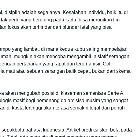
, disiplin adalah segalanya. Kesalahan individu, baik itu di
dak perlu yang berujung pada kartu, bisa merugikan tim
n fokus akan terhindar dari blunder fatal yang bisa
tempo yang lambat, di mana kedua kubu saling mempelajari
rumah, mungkin akan mencoba mengambil inisiatif serangan
engan pertahanan yang rapat dan terorganisir. Gol
ola mati atau sebuah serangan balik cepat, bukan dari skema
anya akan mengubah posisi di klasemen sementara Serie A,
ologis masif bagi pemenang dalam sisa musim yang sangat
han di kasta tertinggi akan terasa semakin terjal dan penuh
or sepakbola bahasa Indonesia. Artikel prediksi skor bola pada