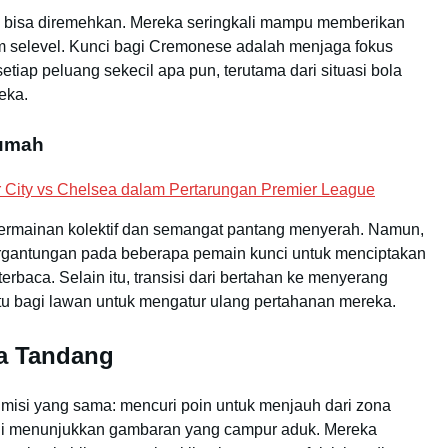
idak bisa diremehkan. Mereka seringkali mampu memberikan
im selevel. Kunci bagi Cremonese adalah menjaga fokus
iap peluang sekecil apa pun, terutama dari situasi bola
eka.
Rumah
 City vs Chelsea dalam Pertarungan Premier League
ermainan kolektif dan semangat pantang menyerah. Namun,
tergantungan pada beberapa pemain kunci untuk menciptakan
aca. Selain itu, transisi dari bertahan ke menyerang
tu bagi lawan untuk mengatur ulang pertahanan mereka.
ga Tandang
misi yang sama: mencuri poin untuk menjauh dari zona
ini menunjukkan gambaran yang campur aduk. Mereka