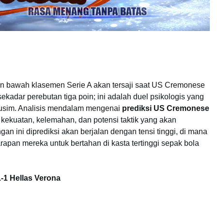
pan bawah klasemen Serie A akan tersaji saat US Cremonese
ekadar perebutan tiga poin; ini adalah duel psikologis yang
musim. Analisis mendalam mengenai
prediksi US Cremonese
kekuatan, kelemahan, dan potensi taktik yang akan
gan ini diprediksi akan berjalan dengan tensi tinggi, di mana
arapan mereka untuk bertahan di kasta tertinggi sepak bola
-1 Hellas Verona