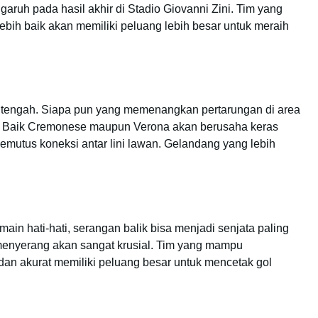
garuh pada hasil akhir di Stadio Giovanni Zini. Tim yang
bih baik akan memiliki peluang lebih besar untuk meraih
ni tengah. Siapa pun yang memenangkan pertarungan di area
. Baik Cremonese maupun Verona akan berusaha keras
utus koneksi antar lini lawan. Gelandang yang lebih
in hati-hati, serangan balik bisa menjadi senjata paling
e menyerang akan sangat krusial. Tim yang mampu
dan akurat memiliki peluang besar untuk mencetak gol