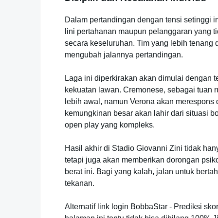
Dalam pertandingan dengan tensi setinggi ini
lini pertahanan maupun pelanggaran yang ti
secara keseluruhan. Tim yang lebih tenang da
mengubah jalannya pertandingan.
Laga ini diperkirakan akan dimulai dengan 
kekuatan lawan. Cremonese, sebagai tuan 
lebih awal, namun Verona akan merespons d
kemungkinan besar akan lahir dari situasi b
open play yang kompleks.
Hasil akhir di Stadio Giovanni Zini tidak h
tetapi juga akan memberikan dorongan psik
berat ini. Bagi yang kalah, jalan untuk berta
tekanan.
Alternatif link login BobbaStar - Prediksi sk