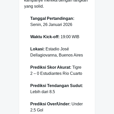
kampanye mereka dengan langkah
yang solid.
Tanggal Pertandingan:
Senin, 26 Januari 2026
Waktu Kick-off:
19:00 WIB
Lokasi:
Estadio José
Dellagiovanna, Buenos Aires
Prediksi Skor Akurat:
Tigre
2 – 0 Estudiantes Rio Cuarto
Prediksi Tendangan Sudut:
Lebih dari 8.5
Prediksi Over/Under:
Under
2.5 Gol