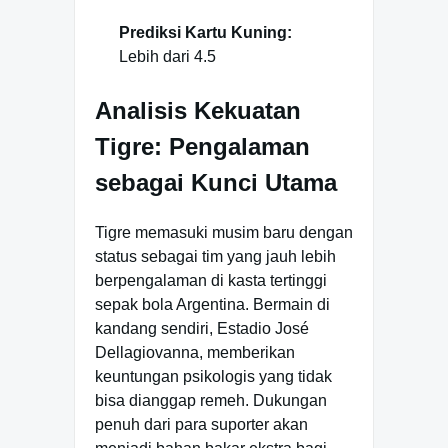
Prediksi Kartu Kuning:
Lebih dari 4.5
Analisis Kekuatan
Tigre: Pengalaman
sebagai Kunci Utama
Tigre memasuki musim baru dengan
status sebagai tim yang jauh lebih
berpengalaman di kasta tertinggi
sepak bola Argentina. Bermain di
kandang sendiri, Estadio José
Dellagiovanna, memberikan
keuntungan psikologis yang tidak
bisa dianggap remeh. Dukungan
penuh dari para suporter akan