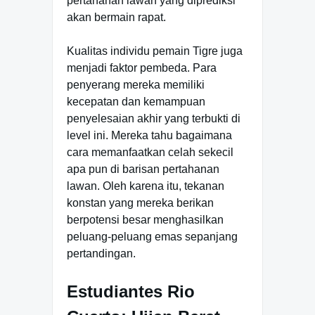
pertahanan lawan yang diprediksi
akan bermain rapat.
Kualitas individu pemain Tigre juga
menjadi faktor pembeda. Para
penyerang mereka memiliki
kecepatan dan kemampuan
penyelesaian akhir yang terbukti di
level ini. Mereka tahu bagaimana
cara memanfaatkan celah sekecil
apa pun di barisan pertahanan
lawan. Oleh karena itu, tekanan
konstan yang mereka berikan
berpotensi besar menghasilkan
peluang-peluang emas sepanjang
pertandingan.
Estudiantes Rio