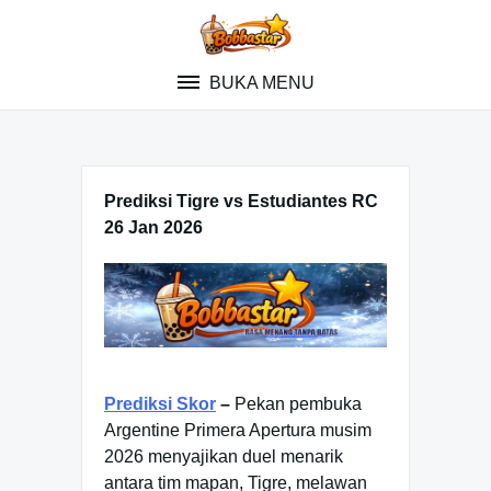
Skip
to
content
BUKA MENU
Prediksi Tigre vs Estudiantes RC
26 Jan 2026
Prediksi Skor
–
Pekan pembuka
Argentine Primera Apertura musim
2026 menyajikan duel menarik
antara tim mapan, Tigre, melawan