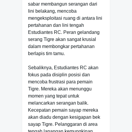
sabar membangun serangan dari
lini belakang, mencoba
mengeksploitasi ruang di antara lini
pertahanan dan lini tengah
Estudiantes RC. Peran gelandang
serang Tigre akan sangat krusial
dalam membongkar pertahanan
berlapis tim tamu.
Sebaliknya, Estudiantes RC akan
fokus pada disiplin posisi dan
mencoba frustrasi para pemain
Tigre. Mereka akan menunggu
momen yang tepat untuk
melancarkan serangan balik.
Kecepatan pemain sayap mereka
akan diadu dengan kesigapan bek
sayap Tigre. Pelanggaran di area
tengah lapangan kemungkinan