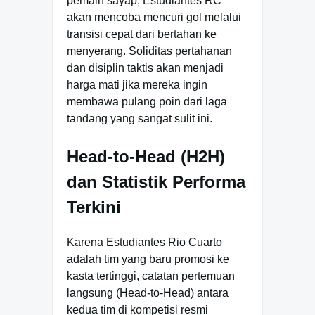
pemain sayap, Estudiantes RC
akan mencoba mencuri gol melalui
transisi cepat dari bertahan ke
menyerang. Soliditas pertahanan
dan disiplin taktis akan menjadi
harga mati jika mereka ingin
membawa pulang poin dari laga
tandang yang sangat sulit ini.
Head-to-Head (H2H)
dan Statistik Performa
Terkini
Karena Estudiantes Rio Cuarto
adalah tim yang baru promosi ke
kasta tertinggi, catatan pertemuan
langsung (Head-to-Head) antara
kedua tim di kompetisi resmi