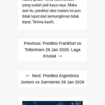
yang sudah jadi kaya raya. Maka
dari itu, prediksi skor malam ini pun
tidak luput dari kemungkinan tidak
tepat. Terima kasih.
Navigasi
Previous:
Prediksi Frankfurt vs
pos
Tottenham 28 Jan 2026: Laga
Krusial
Next:
Prediksi Argentinos
Juniors vs Sarmiento 26 Jan 2026