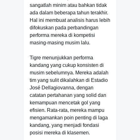
sangatlah minim atau bahkan tidak
ada dalam beberapa tahun terakhir.
Hal ini membuat analisis harus lebih
difokuskan pada perbandingan
performa mereka di kompetisi
masing-masing musim lalu.
Tigre menunjukkan performa
kandang yang cukup konsisten di
musim sebelumnya. Mereka adalah
tim yang sulit dikalahkan di Estadio
José Dellagiovanna, dengan
catatan pertahanan yang solid dan
kemampuan mencetak gol yang
efisien. Rata-rata, mereka mampu
mengamankan poin penting di laga
kandang, yang menjadi fondasi
posisi mereka di klasemen.